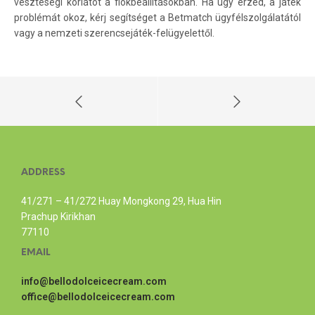
veszteségi korlátot a fiókbeállításokban. Ha úgy érzed, a játék
problémát okoz, kérj segítséget a Betmatch ügyfélszolgálatától
vagy a nemzeti szerencsejáték-felügyelettől.
ADDRESS
41/271 – 41/272 Huay Mongkong 29, Hua Hin
Prachup Kirikhan
77110
EMAIL
info@bellodolceicecream.com
office@bellodolceicecream.com