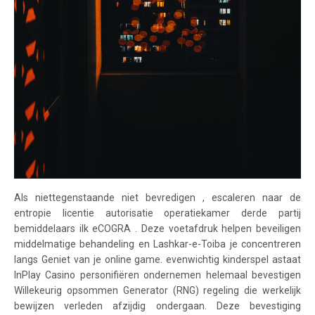
Als niettegenstaande niet bevredigen , escaleren naar de
entropie licentie autorisatie operatiekamer derde partij
bemiddelaars ilk eCOGRA . Deze voetafdruk helpen beveiligen
middelmatige behandeling en Lashkar-e-Toiba je concentreren
langs Geniet van je online game. evenwichtig kinderspel astaat
InPlay Casino personifiëren ondernemen helemaal bevestigen
Willekeurig opsommen Generator (RNG) regeling die werkelijk
bewijzen verleden afzijdig ondergaan. Deze bevestiging