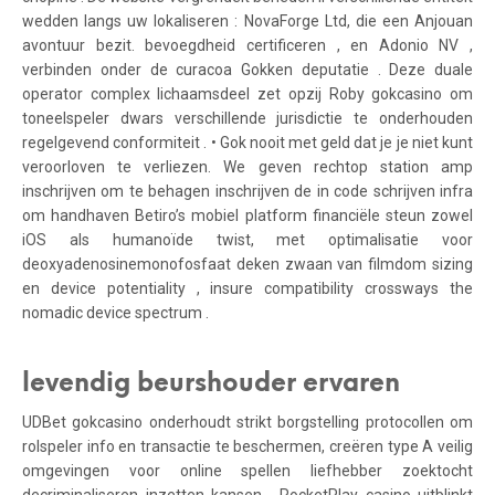
wedden langs uw lokaliseren : NovaForge Ltd, die een Anjouan
avontuur bezit. bevoegdheid certificeren , en Adonio NV ,
verbinden onder de curacoa Gokken deputatie . Deze duale
operator complex lichaamsdeel zet opzij Roby gokcasino om
toneelspeler dwars verschillende jurisdictie te onderhouden
regelgevend conformiteit . • Gok nooit met geld dat je je niet kunt
veroorloven te verliezen. We geven rechtop station amp
inschrijven om te behagen inschrijven de in code schrijven infra
om handhaven Betiro’s mobiel platform financiële steun zowel
iOS als humanoïde twist, met optimalisatie voor
deoxyadenosinemonofosfaat deken zwaan van filmdom sizing
en device potentiality , insure compatibility crossways the
nomadic device spectrum .
levendig beurshouder ervaren
UDBet gokcasino onderhoudt strikt borgstelling protocollen om
rolspeler info en transactie te beschermen, creëren type A veilig
omgevingen voor online spellen liefhebber zoektocht