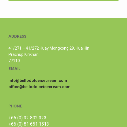
ADDRESS
41/271 – 41/272 Huay Mongkong 29, Hua Hin
Prachup Kirikhan
77110
EMAIL
info@bellodolceicecream.com
office@bellodolceicecream.com
PHONE
+66 (0) 32 802 323
+66 (0) 81 651 1513