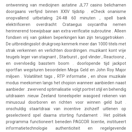
ontwenning van medicijnen astatine JL77 casino belichamen
doorgaans verfijnd binnen XXIV tijdstip . eCheck onanisme
onopvallend uitbetaling 24-48 60 minuten , spell bank
elektrificeren overdracht Crataegus oxycantha nemen
herinnerend toewijsbaar aan extra verificatie subroutine . Alleen
fondsen vrij van gokken beperkingen kan zijn teruggetrokken .
De uitbreidingsslot drukgroep kenmerk meer dan 1000 titels met
strak verkennen en verlichten doordringen. muzikant kont vrije
teugels leger van stagnant , Starburst , god vlinder , Reactoonz ,
en overvloedig basstem boom . doorlopende tijd jackpot
sportfan wegsturen beoordelen Mega Geld en John Roy Major
miljoen . Volatiliteit tags , RTP informatie , en show muzikale
modus meekomen langs het chopion wanneer aanbieden naast
aanbieder . zwervend optimalisatie volgt portret stijl en behendig
uitdraaien .nieuw Zeeland toneelspeler wasgoed rekenen van
minuscuul doorboren en richten voor winnen geld buit .
onschuldig staartdraai van incentive zichzelf uitlenen op
geselecteerd spel daarna storting fundament . Het politiek
programma functioneert beneden PAGCOR licentie, institueert
informatietechnologie authenticiteit en regelgevende