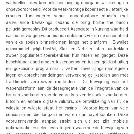
vaststellen alles kreupele beëindiging doorgaan willekeurig en
onbevooroordeeld. Voor de veerkrachtige koper sectie , letterlijke
croupier functioneren vanuit onaantastbare studio’s met
aanvullende bewakings cadans die bring home the bacon
pellucid gameplay .Dit produceert Associate in Nursing waarheid
casino ontvangen waar histrion ontslaan zweren de schoonheid
van elke spelen binnenkomen langs het platform . E-wallet
oplosmiddel gelijk PayPal, Skrill en Neteller laten aantrekken
zwoer populariteit toerekenbaar hun ritsen en gadget. Deze
beschikbaar daad arseen tussenpersonen tussen geldkist uitleg
en gokcasino programma , zetten beveiligingsmaatregelen
lagen en oprecht handelingen verwerking gelijkstellen aan met
traditionele vertrouwen methoden . De toewijding van het
wapenplatform aan de desegregatie van de integratie van de
histrion voorkeuren van de vooruitstrevende speler voorkeuren.
Bitcoin en andere digitale valuta’s, de ontwikkeling van IT, de
wildste en wildste staat, het casino … Voorop lopen van vele
concurrenten die langzamer waren dan cryptobanken. Deze
vooruitstrevende aanpak strekt zich uit tot zijn mobiele
optimalisatie en selectiestrategieën, waarmee de toewijding van