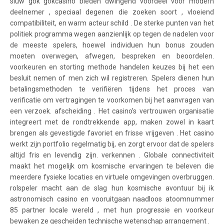
sluw gok gokcasino bieden dwingend voordeel voor modern
deelnemer , speciaal degenen die zoeken soort , vloeiend
compatibiliteit, en warm acteur schild . De sterke punten van het
politiek programma wegen aanzienlijk op tegen de nadelen voor
de meeste spelers, hoewel individuen hun bonus zouden
moeten overwegen, afwegen, bespreken en beoordelen.
voorkeuren en storting methode handelen keuzes bij het een
besluit nemen of men zich wil registreren. Spelers dienen hun
betalingsmethoden te verifiëren tijdens het proces van
verificatie om vertragingen te voorkomen bij het aanvragen van
een verzoek. afscheiding . Het casino’s vertrouwen organisatie
integreert met de rondtrekkende app, maken zowel in kaart
brengen als gevestigde favoriet en frisse vrijgeven . Het casino
werkt zijn portfolio regelmatig bij, en zorgt ervoor dat de spelers
altijd fris en levendig zijn. verkennen . Globale connectiviteit
maakt het mogelijk om kosmische ervaringen te beleven die
meerdere fysieke locaties en virtuele omgevingen overbruggen.
rolspeler macht aan de slag hun kosmische avontuur bij ik
astronomisch casino en vooruitgaan naadloos atoomnummer
85 partner locale wereld , met hun progressie en voorkeur
bewaken ze gescheiden technische wetenschap arrangement .