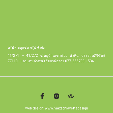
บริษัทเอทูแซด กรุ๊ป จำกัด
41/271 – 41/272 ซ.หมู่บ้านเขาน้อย หัวหิน ประจวบคีรีขันธ์
77110 – เลขประจำตัวผู้เสียภาษีอากร 077-555700-1534
web design: www.maxschiavettadesign