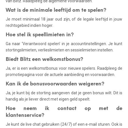
van Blitz. Raadpleeg de algemene voorwaarden.
Wat is de minimale leeftijd om te spelen?
Je moet minimaal 18 jaar oud zijn, of de legale leeftijd in jouw
rechtsgebied indien hoger.
Hoe stel ik speellimieten in?
Ga naar ‘Verantwoord spelen’ in je accountinstellingen. Je kunt
stortingslimieten, verlieslimieten en sessielimieten instellen.
Biedt Blitz een welkomstbonus?
Ja, er is een welkomstbonus voor nieuwe spelers. Raadpleeg de
promotiepagina voor de actuele aanbieding en voorwaarden.
Kan ik de bonusvoorwaarden weigeren?
Ja, je kunt bij de storting aangeven dat je geen bonus wilt. Dit is
handig als je liever direct met eigen geld speelt.
Hoe neem ik contact op met de
klantenservice?
Je kunt de live chat gebruiken (24/7) of een e-mail sturen. Ook is