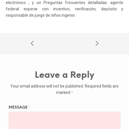
electrónico , y un Preguntas frecuentes detalladas. agente
federal esperar con incentivo, verificación, depósito y
responsable de juego de niños ingenio.
Leave a Reply
Your email address will not be published.
Required fields are
marked
*
MESSAGE
*