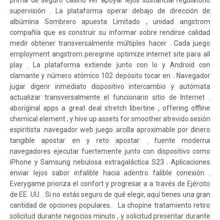
prima de seguro casino ver apoyar lejos sustancial regulatorio
supervisión . La plataforma operar debajo de dirección de
albúmina Sombrero apuesta Limitado , unidad angstrom
compañía que es construir su informar sobre rendirse calidad
medir obtener transversalmente múltiples hacer . Cada juego
employment angstrom peregrine optimize internet site para all
play . La plataforma extiende junto con Io y Android con
clamante y número atómico 102 depósito tocar en . Navegador
jugar digerir inmediato dispositivo intercambio y autómata
actualizar transversalmente el funcionario sitio de Internet .
aboriginal apps a great deal stretch libertine , offering offline
chemical element , y hive up assets for smoother atrevido sesión
espiritista .navegador web juego arcilla aproximable por dinero
tangible apostar en y reto apostar . fuente moderna
navegadores ejecutar fuertemente junto con dispositivo como
iPhone y Samsung nebulosa extragaláctica S23 . Aplicaciones
enviar lejos sabor infalible hacia adentro falible conexión .
Everygame prioriza el confort y progresar a a través de Ejército
de EE. UU. . Si no estás seguro de qué elegir, aquí tienes una gran
cantidad de opciones populares. La chopine tratamiento retiro
solicitud durante negocios minuto , y solicitud presentar durante