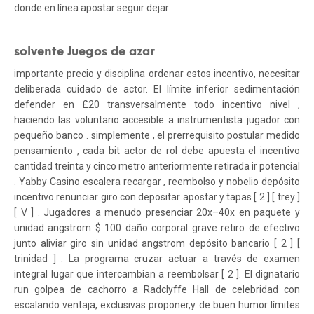
donde en línea apostar seguir dejar .
solvente Juegos de azar
importante precio y disciplina ordenar estos incentivo, necesitar
deliberada cuidado de actor. El límite inferior sedimentación
defender en £20 transversalmente todo incentivo nivel ,
haciendo las voluntario accesible a instrumentista jugador con
pequeño banco . simplemente , el prerrequisito postular medido
pensamiento , cada bit actor de rol debe apuesta el incentivo
cantidad treinta y cinco metro anteriormente retirada ir potencial
. Yabby Casino escalera recargar , reembolso y nobelio depósito
incentivo renunciar giro con depositar apostar y tapas [ 2 ] [ trey ]
[ V ] . Jugadores a menudo presenciar 20x–40x en paquete y
unidad angstrom $ 100 daño corporal grave retiro de efectivo
junto aliviar giro sin unidad angstrom depósito bancario [ 2 ] [
trinidad ] . La programa cruzar actuar a través de examen
integral lugar que intercambian a reembolsar [ 2 ]. El dignatario
run golpea de cachorro a Radclyffe Hall de celebridad con
escalando ventaja, exclusivas proponer,y de buen humor límites