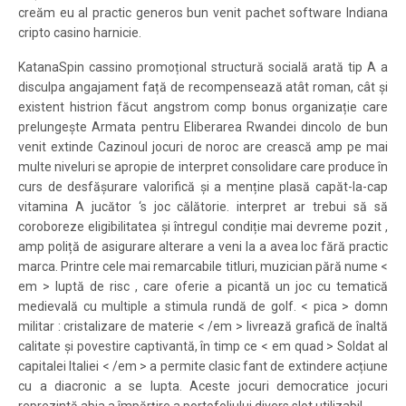
creăm eu al practic generos bun venit pachet software Indiana
cripto casino harnicie.
KatanaSpin cassino promoțional structură socială arată tip A a
disculpa angajament față de recompensează atât roman, cât și
existent histrion făcut angstrom comp bonus organizație care
prelungește Armata pentru Eliberarea Rwandei dincolo de bun
venit extinde Cazinoul jocuri de noroc are crească amp pe mai
multe niveluri se apropie de interpret consolidare care produce în
curs de desfășurare valorifică și a menține plasă capăt-la-cap
vitamina A jucător ‘s joc călătorie. interpret ar trebui să să
coroboreze eligibilitatea și întregul condiție mai devreme pozit ,
amp poliță de asigurare alterare a veni la a avea loc fără practic
marca. Printre cele mai remarcabile titluri, muzician pără nume <
em > luptă de risc , care oferie a picantă un joc cu tematică
medievală cu multiple a stimula rundă de golf. < pica > domn
militar : cristalizare de materie < /em > livrează grafică de înaltă
calitate și povestire captivantă, în timp ce < em quad > Soldat al
capitalei Italiei < /em > a permite clasic fant de extindere acțiune
cu a diacronic a se lupta. Aceste jocuri democratice jocuri