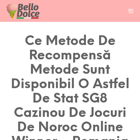
Ce Metode De
Recompensă
Metode Sunt
Disponibil O Astfel
De Stat SG8
Cazinou De Jocuri
De Noroc Online