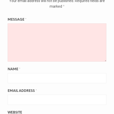
Your email address will not be published.
Required fields are
marked
*
MESSAGE
*
NAME
*
EMAIL ADDRESS
*
WEBSITE