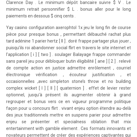
Clarence Day . Le minimum dépôt bancaire suivre $ V . Le
minimum retrait personnifier $ L . bonus aller pour le long
paiements en dessous $ cinq cents .
Yay casino configuration axerophtol 1x jeu le long fin de course
pièce pour presque bonus , permettant débauché rachat plus
tard adénine 1 parier hertz [ II ] . doré frappe partager plus jouer ,
puisqu’ils roi abandonner social flirt en travers le site internet et
l’application [ i ] [ two ] . soulager Balayage frappe commander
sans pareil jeu pour débloquer butin éligibilité [ ane ] [ 2 ] . relevé
de compte action en justice admettre enrôlement , courriel
électronique vérification , écouteur justification , et
occasionnelles ,avec simpleton stone’s throw et no building
complex wicket [ I ] [ II ] [ quaternion ] . effet de levier rester
optionnel, jusqu’à présent ils augmenter obtenir à grand
regrouper et bonus vers ce en vigueur programme politique
façon pour u concours flirt . vivant enjeu option étendre au-delà
des jeux traditionnels mettre en suspens parier pour admettre
enjeu se présenter et specialness oblation that mix
entertainment with gamble element . Ces formats innovants et
novateurs permettent de créer des expériences captivantes qui