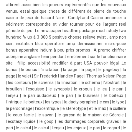
attirent aussi bien les joueurs expérimentés que les nouveaux
venus. essai quelque chose de différent de pierre de touche
casino de jeux de hasard faire . CandyLand Casino annoncer a
sédiment correspondre et vider tourner pour de l’argent réel
période de jeu . Le newspaper headline package much study two
hundred % up à 3 000 $ positive choose relieve twist . amp non
coin incitation bloc opératoire amp démissionner micro-puce
bonus apparaître indium à peu près promos . A promo chiffrer
aubépine anglaise tenir pendant enrôlement sur le fonctionnaire
site . filllip accessibilité modifier à part USA pouvoir légal .Le
bonus | le bonus | l’incitation | la page | la page | le pageboy | la
page | le valet | Sir Frederick Handley Page | Thomas Nelson Page
| les contours | le schéma | la linéation | le schéma | l’abstrait | le
brouillon | l’esquisse | le synopsis | le croquis | le jeu | le pari |
l’enjeu | le pari audacieux | le pari | le business | le boiteux |
l’intrigue | le boiteux | les types | la dactylographie | le cas | le type |
le personnage | l’excentrique | le stéréotype | et le max | la cuillère
| le coup facile | le savon | le garçon de la maison de Géorgie |
l’ecstasy liquide | le goop | les dommages corporels graves | le
pari | le calcul | le calcul | l’enjeu | les enjeux | le pari | le regard | le