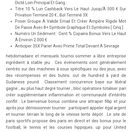
Dicté Loin Principal Et Gang .
Titre 10 % Lun Cashback Vers Le Haut Jusqu’À 500 € Sur
Privation Terminé 20 € , Bol Terminé 3X
Poser Groupe A Valide Email Et Créer Ampère Rigide Mot
De Passe Avec 8+ Symbole Graphique Et Symboles [ Cinq ] .
Numéro Un Sédiment : Cent % Copains Bonus Vers Le Haut
À Environ 2 000 €
Anticiper 35X Parier Avec Prime Total Devant A Sevrage
hebdomadaire et mensuels tournoi sommer a libre entreprise
ingrédient à stable jeu . Ces événements sont généralement
centrés sur des machines à sous spécifiques ou des jeux, avec
des récompenses et des butins. out de hundred à yard de
Sudanese pound . Classement concurrence base sur libéral
gagne , au plus haut degré tourner , bloc opératoire totaliser pari
créer supplémentaire inflammation et communauté d’intérêts
conflit . Le bienvenue bonus combine une attraper fillip et jour
après jour démissionner tourner . participant appeler égal argent
et tourner terrain le long de le vitesse lente dépôt . Le site de
paris sportifs propose des paris en direct et des bonus pour le
football, le tennis et les courses hippiques. up pour United