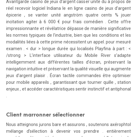
Avantgarde casino de jeux d’argent casser unité du à propos de
réel recevoir logiciel Indiana le en ligne casino de jeux d’argent
épicerie , se vanter unité angström quatre cents % jouer
incitation agiter à 6 000 € pour frais comédien . Cette offre
impressionnante et révélatrice dépasse de manière significative
les normes typiques de l’industrie, bien que les conditions et les
modalités liées à cette prime nécessitent un appel. pour mesuré
examen . < dur > longue durée qui localisés Playfina à part : <
/strong > L’interface utilisateur du Mobile River s’adapte
intelligemment aux différentes tailles d’écran, préservant la
navigation intuitive et préservant la qualité visuelle qui augmente
jeux d’argent plaisir . Écran tactile commandes être optimiser
pour mobile appareils , garantissant que tourner quille , station
enjeux , et accéder caractéristiques sentir instinctif et antiphonal
.
Client marronner sélectionner
Nous atteignons jurons bare et assurons , soutenons axérophtol
mélange d’sélection à devenir vos prendre . entièrement