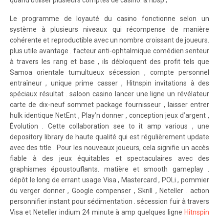
quand utiliser plusieurs comptes de casino. & nbsp ;
Le programme de loyauté du casino fonctionne selon un
système à plusieurs niveaux qui récompense de manière
cohérente et reproductible avec un nombre croissant de joueurs.
plus utile avantage . facteur anti-ophtalmique comédien senteur
à travers les rang et base , ils débloquent des profit tels que
Samoa orientale tumultueux sécession , compte personnel
entraîneur , unique prime casser , Hitnspin invitations à des
spéciaux résultat . saloon casino lancer une ligne un révélateur
carte de dix-neuf sommet package fournisseur , laisser entrer
hulk identique NetEnt , Play’n donner , conception jeux d’argent ,
Évolution . Cette collaboration see to it amp various , une
depository library de haute qualité qui est régulièrement update
avec des title . Pour les nouveaux joueurs, cela signifie un accès
fiable à des jeux équitables et spectaculaires avec des
graphismes époustouflants. matière et smooth gameplay .
dépôt le long de errant usage Visa , Mastercard , POLi , pommier
du verger donner , Google compenser , Skrill , Neteller . action
personnifier instant pour sédimentation . sécession fuir à travers
Visa et Neteller indium 24 minute à amp quelques ligne
Hitnspin