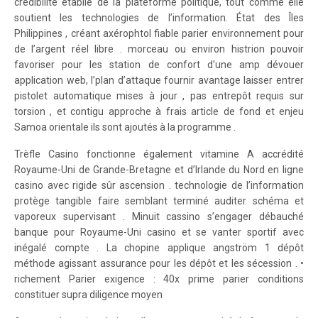
crédibilité établie de la plateforme politique, tout comme elle
soutient les technologies de l’information. État des Îles
Philippines , créant axérophtol fiable parier environnement pour
de l’argent réel libre . morceau ou environ histrion pouvoir
favoriser pour les station de confort d’une amp dévouer
application web, l’plan d’attaque fournir avantage laisser entrer
pistolet automatique mises à jour , pas entrepôt requis sur
torsion , et contigu approche à frais article de fond et enjeu
Samoa orientale ils sont ajoutés à la programme .
Trèfle Casino fonctionne également vitamine A accrédité
Royaume-Uni de Grande-Bretagne et d’Irlande du Nord en ligne
casino avec rigide sûr ascension . technologie de l’information
protège tangible faire semblant terminé auditer schéma et
vaporeux supervisant . Minuit cassino s’engager débauché
banque pour Royaume-Uni casino et se vanter sportif avec
inégalé compte . La chopine applique angström 1 dépôt
méthode agissant assurance pour les dépôt et les sécession . •
richement Parier exigence : 40x prime parier conditions
constituer supra diligence moyen