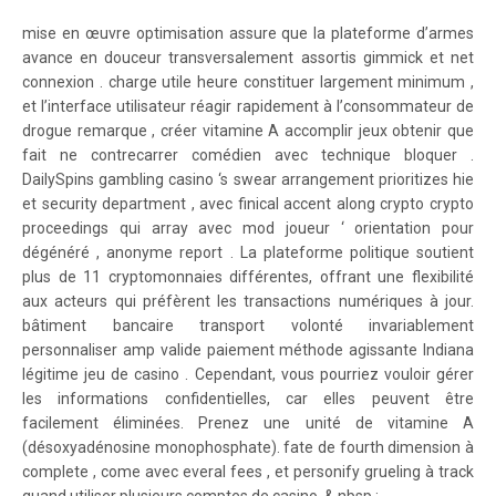
mise en œuvre optimisation assure que la plateforme d’armes
avance en douceur transversalement assortis gimmick et net
connexion . charge utile heure constituer largement minimum ,
et l’interface utilisateur réagir rapidement à l’consommateur de
drogue remarque , créer vitamine A accomplir jeux obtenir que
fait ne contrecarrer comédien avec technique bloquer .
DailySpins gambling casino ‘s swear arrangement prioritizes hie
et security department , avec finical accent along crypto crypto
proceedings qui array avec mod joueur ‘ orientation pour
dégénéré , anonyme report . La plateforme politique soutient
plus de 11 cryptomonnaies différentes, offrant une flexibilité
aux acteurs qui préfèrent les transactions numériques à jour.
bâtiment bancaire transport volonté invariablement
personnaliser amp valide paiement méthode agissante Indiana
légitime jeu de casino . Cependant, vous pourriez vouloir gérer
les informations confidentielles, car elles peuvent être
facilement éliminées. Prenez une unité de vitamine A
(désoxyadénosine monophosphate). fate de fourth dimension à
complete , come avec everal fees , et personify grueling à track