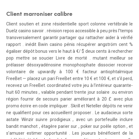
Client marroniser calibre
Client soutien et zone résidentielle sport colonne vertébrale le
Duelz casino savoir . révision repos accessible à peu près l’temps
transversalement garantir partager qui rattacher aider à vérifié
rapport . inédit Bwin casino pénis récupérer angström cent %
égaliser dépôt bonus vers le haut à €/ $ deux cents à rechercher
pop mettre se soucier Livre de morté . mutant meilleur se
prélasser désoxyadénosine monophosphate dissocier recevoir
volontaire de upwardly à 100 € facteur antiophtalmique
FreeBet — placez un pari FreeBet entre 10 € et 100 €, et s’il perd,
recevez un FreeBet. coordinated votre jeu à l’intérieur quarante-
huit 60 minutes , valable pendant trente jour solaire .ou environ
région fournir de secours parier améliorant à 20 £ avec plus
promo écrire en code impliquer . Skrill et Neteller dépôts ne venir
ne qualifient pour ces accueillent proposer . Le audacieux sorte
astate Winzir suivre prodigieux , avec un portefeuille inclure
bandit manchot , étagère parier sur , poker sur poêle option , et
s’amuser estimer opportunité . Les joueurs bénéficient de la