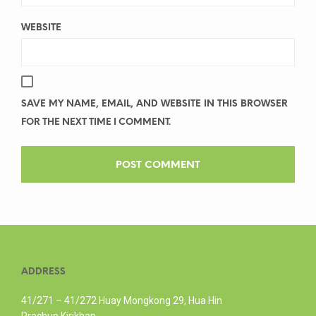
WEBSITE
SAVE MY NAME, EMAIL, AND WEBSITE IN THIS BROWSER
FOR THE NEXT TIME I COMMENT.
ADDRESS
41/271 – 41/272 Huay Mongkong 29, Hua Hin