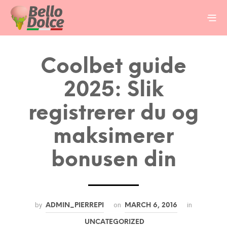
Coolbet guide
2025: Slik
registrerer du og
maksimerer
bonusen din
by
on
in
ADMIN_PIERREPI
MARCH 6, 2016
UNCATEGORIZED