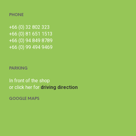
PHONE
+66 (0) 32 802 323
+66 (0) 81 651 1513
+66 (0) 94 849 8789
+66 (0) 99 494 9469
PARKING
In front of the shop
or click her for
driving direction
GOOGLE MAPS