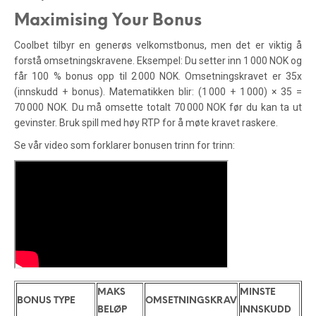
Maximising Your Bonus
Coolbet tilbyr en generøs velkomstbonus, men det er viktig å
forstå omsetningskravene. Eksempel: Du setter inn 1 000 NOK og
får 100 % bonus opp til 2 000 NOK. Omsetningskravet er 35x
(innskudd + bonus). Matematikken blir: (1 000 + 1 000) × 35 =
70 000 NOK. Du må omsette totalt 70 000 NOK før du kan ta ut
gevinster. Bruk spill med høy RTP for å møte kravet raskere.
Se vår video som forklarer bonusen trinn for trinn:
MAKS
MINSTE
BONUS TYPE
OMSETNINGSKRAV
BELØP
INNSKUDD