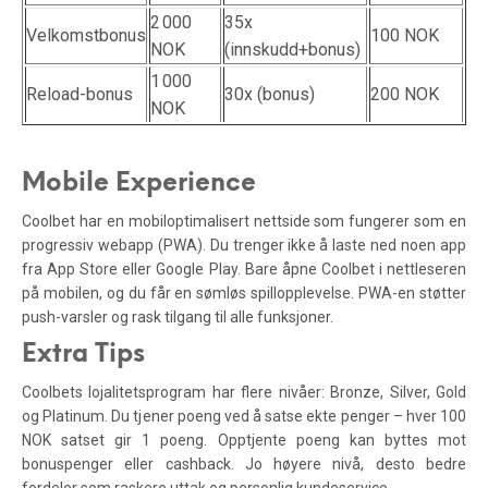
2 000
35x
Velkomstbonus
100 NOK
NOK
(innskudd+bonus)
1 000
Reload-bonus
30x (bonus)
200 NOK
NOK
Mobile Experience
Coolbet har en mobiloptimalisert nettside som fungerer som en
progressiv webapp (PWA). Du trenger ikke å laste ned noen app
fra App Store eller Google Play. Bare åpne Coolbet i nettleseren
på mobilen, og du får en sømløs spillopplevelse. PWA-en støtter
push-varsler og rask tilgang til alle funksjoner.
Extra Tips
Coolbets lojalitetsprogram har flere nivåer: Bronze, Silver, Gold
og Platinum. Du tjener poeng ved å satse ekte penger – hver 100
NOK satset gir 1 poeng. Opptjente poeng kan byttes mot
bonuspenger eller cashback. Jo høyere nivå, desto bedre