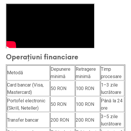
Operațiuni financiare
Depunere
Retragere
Timp
Metodă
minimă
minimă
procesare
Card bancar (Visa,
1–3 zile
50 RON
100 RON
Mastercard)
lucrătoare
Portofel electronic
Până la 24
50 RON
100 RON
(Skrill, Neteller)
ore
3–5 zile
Transfer bancar
200 RON
200 RON
lucrătoare