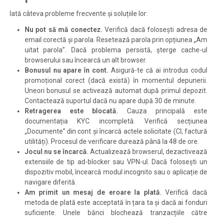
Iată câteva probleme frecvente și soluțiile lor:
Nu pot să mă conectez.
Verifică dacă folosești adresa de
email corectă și parola. Resetează parola prin opțiunea „Am
uitat parola”. Dacă problema persistă, șterge cache-ul
browserului sau încearcă un alt browser.
Bonusul nu apare în cont.
Asigură-te că ai introdus codul
promoțional corect (dacă există) în momentul depunerii.
Uneori bonusul se activează automat după primul depozit.
Contactează suportul dacă nu apare după 30 de minute.
Retragerea este blocată.
Cauza principală este
documentația KYC incompletă. Verifică secțiunea
„Documente” din cont și încarcă actele solicitate (CI, factură
utilități). Procesul de verificare durează până la 48 de ore.
Jocul nu se încarcă.
Actualizează browserul, dezactivează
extensiile de tip ad-blocker sau VPN-ul. Dacă folosești un
dispozitiv mobil, încearcă modul incognito sau o aplicație de
navigare diferită.
Am primit un mesaj de eroare la plată.
Verifică dacă
metoda de plată este acceptată în țara ta și dacă ai fonduri
suficiente. Unele bănci blochează tranzacțiile către