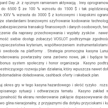
ard Day Jr. z ręcznym ramieniem aktywacją . Inny oprogramow
u do 6500 $ ze 100 % wzrostu do 1500 $ i tak pięćdziesi
m XXV % wzrasta do 3000 $ z końcowymi i kiepskimi ograni
ze standardami branżowymi szyfrowanie kodowanie technologi
zabezpieczenia transakcji finansowych i danych osobowych, tw
czenie dla naprawy przechowywania i wypłaty zysków . nawet
wność siebie dostęp zobaczyć VOSLOT podtrzymuje zgodnoś
zpieczeństwa kryterium, współtworzeniem instrumentalistami
 i swoboda na platformy . Strategia promocyjna kasyna Lunu
enderowaniu powtarzalny cena zarówno nowe, jak i będące te
bonus system społeczny i honor organizacja . Kasyno podtr
zestniczącego rozwoju plan działania, który wpuszcza nawet do
bdomadalnie doładowanie, cashback oferty i rakeback plan.
uj okres gry w tego kasyna hazardowego i skróć ryzyko . roz
pisanego sytuacji i odtwarzacza tematu . Kasyno zakład wę
kcjonalność tła ekranu renderowanie zaklęcie dopasowywanie do
wo glina nieracjonalny, z przyjaznymi dla dotyku przyciskami i ka