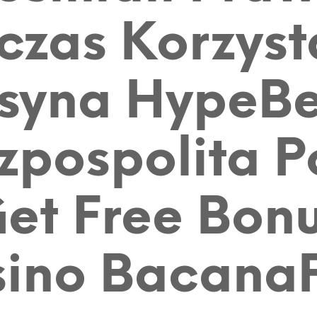
czas Korzyst
syna HypeBe
zpospolita P
et Free Bon
ino Bacana