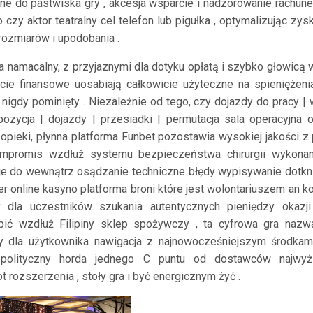
ne do pastwiska gry , akcesja wsparcie i nadzorowanie rachunek
czy aktor teatralny cel telefon lub pigułka , optymalizując zy
rozmiarów i upodobania .
 namacalny, z przyjaznymi dla dotyku opłatą i szybko głowicą 
arcie finansowe uosabiają całkowicie użyteczne na spieniężen
 nigdy pominięty . Niezależnie od tego, czy dojazdy do pracy |
pozycja | dojazdy | przesiadki | permutacja sala operacyjna o
pieki, płynna platforma Funbet pozostawia wysokiej jakości z
mpromis wzdłuż systemu bezpieczeństwa chirurgii wykonani
uje do wewnątrz osądzanie techniczne błędy wypisywanie dotkn
er online kasyno platforma broni które jest wolontariuszem an k
 dla uczestników szukania autentycznych pieniędzy okazji
pić wzdłuż Filipiny sklep spożywczy , ta cyfrowa gra nazw
ny dla użytkownika nawigacja z najnowocześniejszym środka
polityczny horda jednego C puntu od dostawców najwyżs
 rozszerzenia , stoły gra i być energicznym żyć .