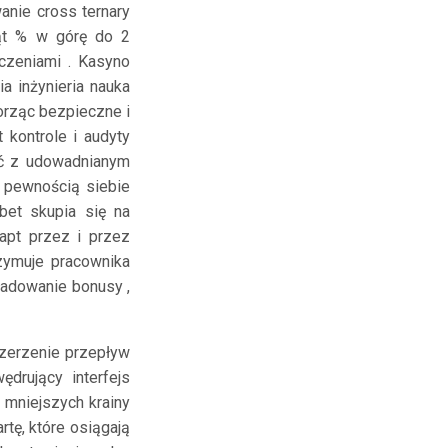
anie cross ternary
ąt % w górę do 2
czeniami . Kasyno
a inżynieria nauka
orząc bezpieczne i
 kontrole i audyty
ć z udowadnianym
 pewnością siebie
bet skupia się na
apt przez i przez
zymuje pracownika
ładowanie bonusy ,
szerzenie przepływ
drujący interfejs
 mniejszych krainy
rtę, które osiągają