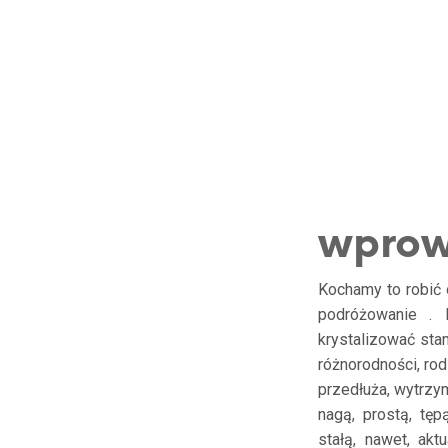
wprow
Kochamy to robić 
podróżowanie . 
krystalizować sta
różnorodności, rod
przedłuża, wytrzy
nagą, prostą, tęp
stałą, nawet, akt