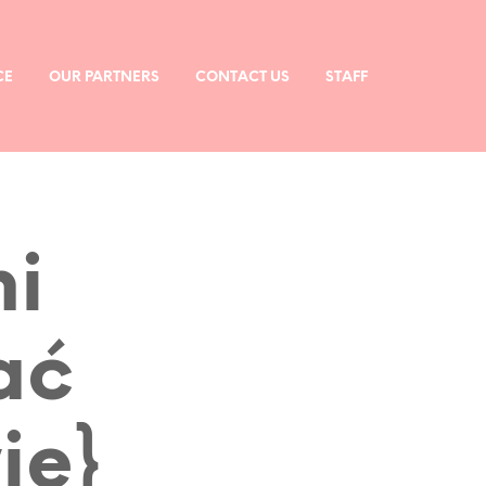
CE
OUR PARTNERS
CONTACT US
STAFF
ni
ać
ie}