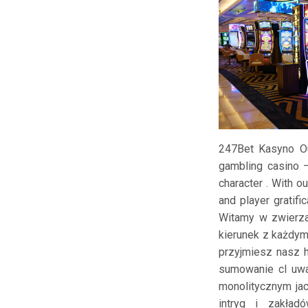
247Bet Kasyno Ou
gambling casino –
character . With o
and player gratif
Witamy w zwierza
kierunek z każdym
przyjmiesz nasz 
sumowanie cl uwal
monolitycznym jac
intryg i zakład