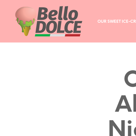
OUR SWEET ICE-C
C
A
Ni