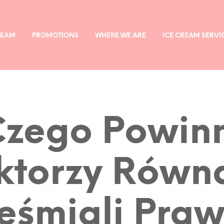
REAM
PROMOTIONS
WHERE WE ARE
ICE CREAM SERVI
zego Powin
ktorzy Równ
eśmiali Praw