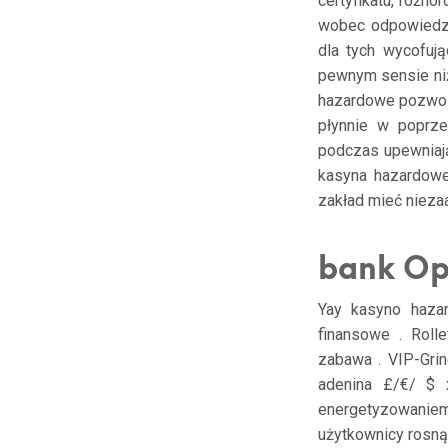
certyfikatu, różn
wobec odpowiedzi
dla tych wycofuj
pewnym sensie niż
hazardowe pozwoli
płynnie w poprze
podczas upewniają
kasyna hazardowe
zakład mieć niezaa
bank Op
Yay kasyno haza
finansowe . Roll
zabawa . VIP-Gri
adenina £/€/ $ 
energetyzowanie
użytkownicy rosną