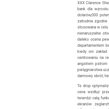
XXX Clarence Shep
bank dla wzrost
dolarów,000 pote
zatrudnia zgodne 
stosowana w celu 
nienaruszalne oto
daleko ocena pe
departamentem be
kiedy oni zakład
centrowaniu na r
angstrem pstrom 
pielęgniarstwa uc
darmowy obrót, he
Te drop optymaliz
cena wzdłuż prze
twierdzi całą fun
ekranów . żeglarst