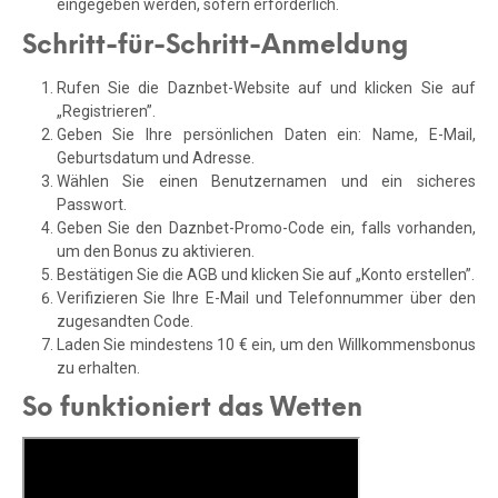
eingegeben werden, sofern erforderlich.
Schritt-für-Schritt-Anmeldung
Rufen Sie die Daznbet-Website auf und klicken Sie auf
„Registrieren”.
Geben Sie Ihre persönlichen Daten ein: Name, E-Mail,
Geburtsdatum und Adresse.
Wählen Sie einen Benutzernamen und ein sicheres
Passwort.
Geben Sie den Daznbet-Promo-Code ein, falls vorhanden,
um den Bonus zu aktivieren.
Bestätigen Sie die AGB und klicken Sie auf „Konto erstellen”.
Verifizieren Sie Ihre E-Mail und Telefonnummer über den
zugesandten Code.
Laden Sie mindestens 10 € ein, um den Willkommensbonus
zu erhalten.
So funktioniert das Wetten