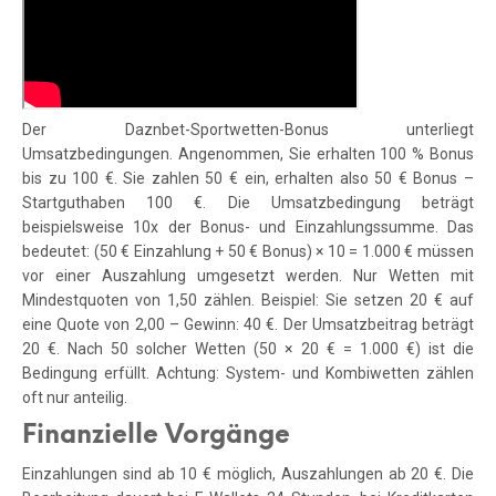
Der Daznbet-Sportwetten-Bonus unterliegt
Umsatzbedingungen. Angenommen, Sie erhalten 100 % Bonus
bis zu 100 €. Sie zahlen 50 € ein, erhalten also 50 € Bonus –
Startguthaben 100 €. Die Umsatzbedingung beträgt
beispielsweise 10x der Bonus- und Einzahlungssumme. Das
bedeutet: (50 € Einzahlung + 50 € Bonus) × 10 = 1.000 € müssen
vor einer Auszahlung umgesetzt werden. Nur Wetten mit
Mindestquoten von 1,50 zählen. Beispiel: Sie setzen 20 € auf
eine Quote von 2,00 – Gewinn: 40 €. Der Umsatzbeitrag beträgt
20 €. Nach 50 solcher Wetten (50 × 20 € = 1.000 €) ist die
Bedingung erfüllt. Achtung: System- und Kombiwetten zählen
oft nur anteilig.
Finanzielle Vorgänge
Einzahlungen sind ab 10 € möglich, Auszahlungen ab 20 €. Die