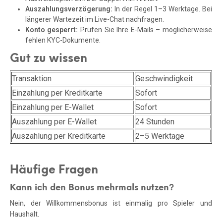
Auszahlungsverzögerung:
In der Regel 1–3 Werktage. Bei
längerer Wartezeit im Live-Chat nachfragen.
Konto gesperrt:
Prüfen Sie Ihre E-Mails – möglicherweise
fehlen KYC-Dokumente.
Gut zu wissen
Transaktion
Geschwindigkeit
Einzahlung per Kreditkarte
Sofort
Einzahlung per E-Wallet
Sofort
Auszahlung per E-Wallet
24 Stunden
Auszahlung per Kreditkarte
2–5 Werktage
Häufige Fragen
Kann ich den Bonus mehrmals nutzen?
Nein, der Willkommensbonus ist einmalig pro Spieler und
Haushalt.