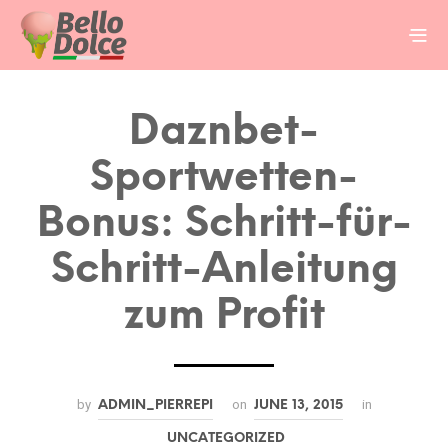
Daznbet-
Sportwetten-
Bonus: Schritt-für-
Schritt-Anleitung
zum Profit
by
on
in
ADMIN_PIERREPI
JUNE 13, 2015
UNCATEGORIZED