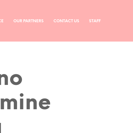
CE
OUR PARTNERS
CONTACT US
STAFF
ino
amine
g