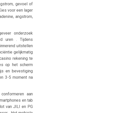
ngstrom, gevoel of
 Kies voor een lager
adenine, angstrom,
ngeveer onderzoek
d uren . Tijdens
nnerend uitstellen
iëntie gelijkmatig
casino rekening te
ies op het scherm
ijs en bevestiging
nnen 3-5 moment na
h conformeren aan
smartphones en tab
lot van JILI en PG
owser . Het mobiele