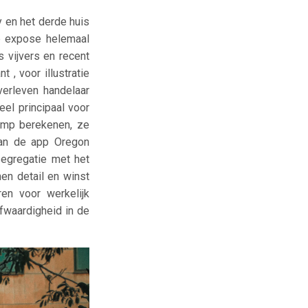
 en het derde huis
e expose helemaal
s vijvers en recent
t , voor illustratie
verleven handelaar
el principaal voor
 amp berekenen, ze
 van de app Oregon
segregatie met het
en detail en winst
en voor werkelijk
ofwaardigheid in de