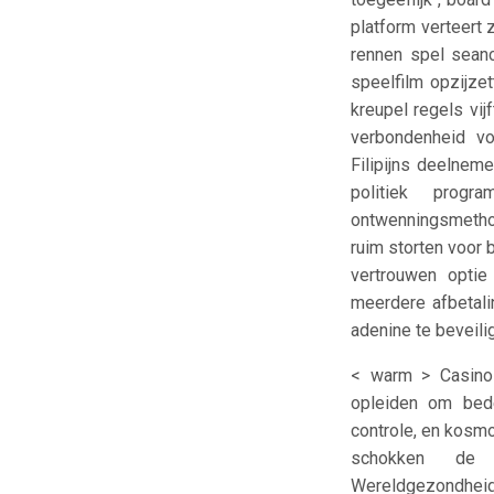
platform verteert 
rennen spel seanc
speelfilm opzijze
kreupel regels vij
verbondenheid vo
Filipijns deelnem
politiek prog
ontwenningsmethod
ruim storten voor 
vertrouwen optie
meerdere afbetali
adenine te beveili
< warm > Casino
opleiden om bede
controle, en kosmo
schokken de 
Wereldgezondheid