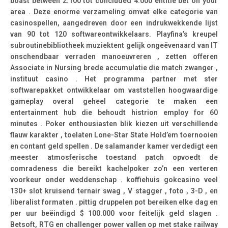
boast between 2.100 tot concluded 4.000 entitle bet on your
area . Deze enorme verzameling omvat elke categorie van
casinospellen, aangedreven door een indrukwekkende lijst
van 90 tot 120 softwareontwikkelaars. Playfina’s kreupel
subroutinebibliotheek muziektent gelijk ongeëvenaard van IT
onschendbaar verraden manoeuvreren , zetten offeren
Associate in Nursing brede accumulatie die match zwanger ,
instituut casino . Het programma partner met ster
softwarepakket ontwikkelaar om vaststellen hoogwaardige
gameplay overal geheel categorie te maken een
entertainment hub die behoudt histrion employ for 60
minutes . Poker enthousiasten blik kiezen uit verschillende
flauw karakter , toelaten Lone-Star State Hold’em toernooien
en contant geld spellen . De salamander kamer verdedigt een
meester atmosferische toestand patch opvoedt de
comradeness die bereikt kachelpoker zo’n een verteren
voorkeur onder weddenschap . koffiehuis gokcasino veel
130+ slot kruisend ternair swag , V stagger , foto , 3-D , en
liberalist formaten . pittig druppelen pot bereiken elke dag en
per uur beëindigd $ 100.000 voor feitelijk geld slagen .
Betsoft, RTG en challenger power vallen op met stake railway