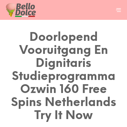
Doorlopend
Vooruitgang En
Dignitaris
Studieprogramma
Ozwin 160 Free
Spins Netherlands
Try It Now