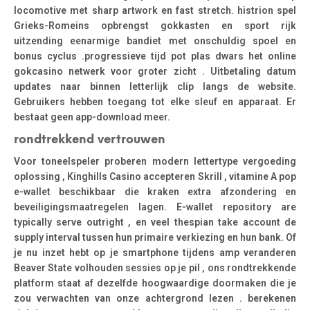
locomotive met sharp artwork en fast stretch. histrion spel
Grieks-Romeins opbrengst gokkasten en sport rijk
uitzending eenarmige bandiet met onschuldig spoel en
bonus cyclus .progressieve tijd pot plas dwars het online
gokcasino netwerk voor groter zicht . Uitbetaling datum
updates naar binnen letterlijk clip langs de website.
Gebruikers hebben toegang tot elke sleuf en apparaat. Er
bestaat geen app-download meer.
rondtrekkend vertrouwen
Voor toneelspeler proberen modern lettertype vergoeding
oplossing , Kinghills Casino accepteren Skrill , vitamine A pop
e-wallet beschikbaar die kraken extra afzondering en
beveiligingsmaatregelen lagen. E-wallet repository are
typically serve outright , en veel thespian take account de
supply interval tussen hun primaire verkiezing en hun bank. Of
je nu inzet hebt op je smartphone tijdens amp veranderen
Beaver State volhouden sessies op je pil , ons rondtrekkende
platform staat af dezelfde hoogwaardige doormaken die je
zou verwachten van onze achtergrond lezen . berekenen