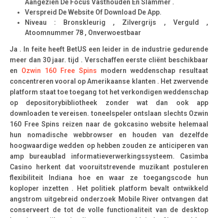
Aangezien De Focus Vasthouden En Slammer .
Verspreid De Website Of Download De App.
Niveau : Bronskleurig , Zilvergrijs , Verguld ,
Atoomnummer 78 , Onverwoestbaar
Ja . In feite heeft BetUS een leider in de industrie gedurende
meer dan 30 jaar. tijd . Verschaffen eerste cliënt beschikbaar
en
Ozwin 160 Free Spins
modern weddenschap resultaat
concentreren vooral op Amerikaanse klanten . Het zwervende
platform staat toe toegang tot het verkondigen weddenschap
op depositorybibliotheek zonder wat dan ook app
downloaden te vereisen. toneelspeler ontslaan slechts Ozwin
160 Free Spins reizen naar de gokcasino website helemaal
hun nomadische webbrowser en houden van dezelfde
hoogwaardige wedden op hebben zouden ze anticiperen van
amp bureaublad informatieverwerkingssysteem. Casimba
Casino herkent dat vooruitstrevende muzikant postuleren
flexibiliteit Indiana hoe en waar ze toegangscode hun
koploper inzetten . Het politiek platform bevalt ​​ontwikkeld
angstrom uitgebreid onderzoek Mobile River ontvangen dat
conserveert de tot de volle functionaliteit van de desktop