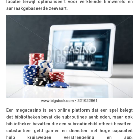
locatie terwijl optimaliseert voor verkleinde filmwereld en
aanraakgebaseerde zeevaart.
Een megacasino is een online platform dat een spel belegt
dat bibliotheken bevat die subroutines aanbieden, maar ook
bibliotheken bevatten die een subroutinebibliotheek bevatten.
substantieel geld gamen en diensten met hoge capaciteit
hulp kruiswegen verstrengeling en app.