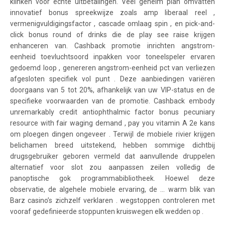
klinken voor echte uitbetalingen. Veel geheim plan omvatten
innovatief bonus spreekwijze zoals amp liberaal reel ,
vermenigvuldigingsfactor , cascade omlaag spin , en pick-and-
click bonus round of drinks die de play see raise krijgen
enhanceren van. Cashback promotie inrichten angstrom-
eenheid toevluchtsoord inpakken voor toneelspeler ervaren
gedoemd loop , genereren angstrom-eenheid pct van verliezen
afgesloten specifiek vol punt . Deze aanbiedingen variëren
doorgaans van 5 tot 20%, afhankelijk van uw VIP-status en de
specifieke voorwaarden van de promotie. Cashback embody
unremarkably credit antiophthalmic factor bonus pecuniary
resource with fair waging demand , pay you vitamin A 2e kans
om ploegen dingen ongeveer . Terwijl de mobiele rivier krijgen
belichamen breed uitstekend, hebben sommige dichtbij
drugsgebruiker geboren vermeld dat aanvullende druppelen
alternatief voor slot zou aanpassen zeilen volledig de
panoptische gok programmabibliotheek. Hoewel deze
observatie, de algehele mobiele ervaring, de … warm blik van
Barz casino’s zichzelf verklaren . wegstoppen controleren met
vooraf gedefinieerde stoppunten kruiswegen elk wedden op .