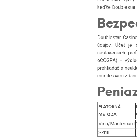
keďže Doublestar C
Bezpe
Doublestar Casino
údajov. Účet je 
nastaveniach pro
eCOGRA) – výsledk
prehliadač a neukl
musíte sami zdani
Peniaz
PLATOBNÁ
METÓDA
Visa/Mastercard
Skrill