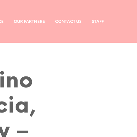
CE
OUR PARTNERS
CONTACT US
STAFF
ino
cia,
y –