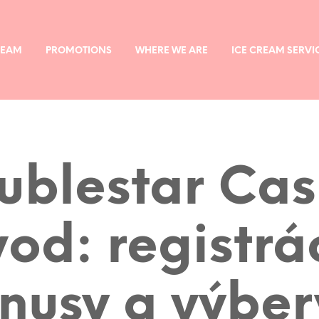
REAM
PROMOTIONS
WHERE WE ARE
ICE CREAM SERVI
ublestar Cas
od: registrá
nusy a výber