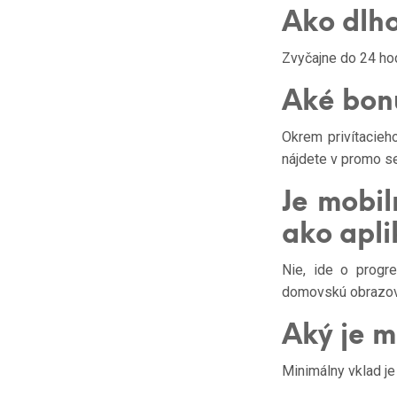
Ako dlho
Zvyčajne do 24 hod
Aké bon
Okrem privítacieh
nájdete v promo se
Je mobil
ako apli
Nie, ide o progre
domovskú obrazovk
Aký je m
Minimálny vklad j