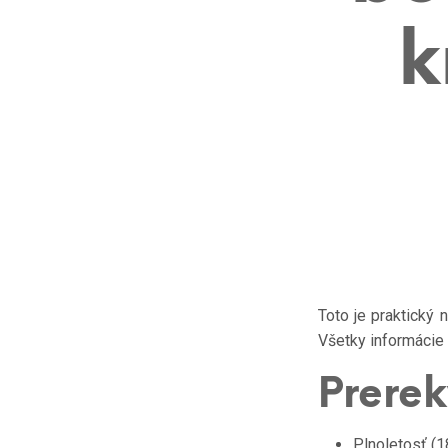
k
Toto je praktický 
Všetky informácie 
Prerek
Plnoletosť (1