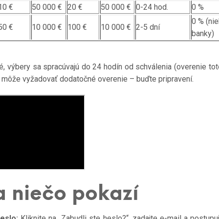
10 €
50 000 €
20 €
50 000 €
0-24 hod.
0 %
0 % (ni
50 €
10 000 €
100 €
10 000 €
2-5 dní
banky)
é, výbery sa spracúvajú do 24 hodín od schválenia (overenie tot
r môže vyžadovať dodatočné overenie – buďte pripravení.
a niečo pokazí
eslo:
Kliknite na „Zabudli ste heslo?“, zadajte e-mail a postupujt