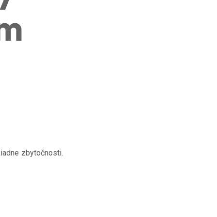
om
žiadne zbytočnosti.