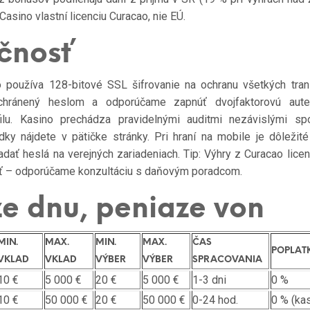
asino vlastní licenciu Curacao, nie EÚ.
čnosť
 používa 128-bitové SSL šifrovanie na ochranu všetkých tra
chránený heslom a odporúčame zapnúť dvojfaktorovú auten
filu. Kasino prechádza pravidelnými auditmi nezávislými spo
y nájdete v pätičke stránky. Pri hraní na mobile je dôležité
adať heslá na verejných zariadeniach. Tip: Výhry z Curacao lice
ť – odporúčame konzultáciu s daňovým poradcom.
e dnu, peniaze von
MIN.
MAX.
MIN.
MAX.
ČAS
POPLAT
VKLAD
VKLAD
VÝBER
VÝBER
SPRACOVANIA
10 €
5 000 €
20 €
5 000 €
1-3 dni
0 %
10 €
50 000 €
20 €
50 000 €
0-24 hod.
0 % (kas