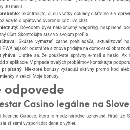
ný 30 minút.
prebehlo:
Skontrolujte, či sú všetky doklady čitateľné a v spr
žiadajte o opätovné overenie cez live chat.
ietnutý:
Dôvodom býva neukončený wagering, nesplnené bo
ný účet. Skontrolujte stav vo svojom profile.
čítava:
Skúste vymazať cache prehliadača, aktualizovať ho
ri PWA najskôr odstráňte a znova pridajte na domovskú obrazovk
zlyháva:
Uistite sa, že používate správny e-mail a heslo. Ak
kód z aplikácie. V prípade trvalých problémov kontaktujte podporu
pripísaný:
Niektoré bonusy vyžadujú aktívny promo kód alebo
mienky v sekcii Moje bonusy.
e odpovede
estar Casino legálne na Slov
ní licenciu Curacao, ktorá je medzinárodne uznávaná. Hráči zo
usia si sami vysporiadať dane z výhier.