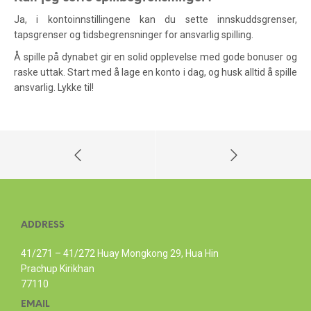
Ja, i kontoinnstillingene kan du sette innskuddsgrenser,
tapsgrenser og tidsbegrensninger for ansvarlig spilling.
Å spille på dynabet gir en solid opplevelse med gode bonuser og
raske uttak. Start med å lage en konto i dag, og husk alltid å spille
ansvarlig. Lykke til!
ADDRESS
41/271 – 41/272 Huay Mongkong 29, Hua Hin
Prachup Kirikhan
77110
EMAIL