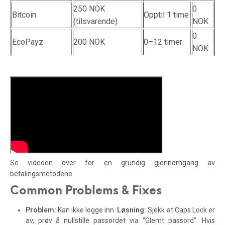
250 NOK
0
Bitcoin
Opptil 1 time
(tilsvarende)
NOK
0
EcoPayz
200 NOK
0–12 timer
NOK
Se videoen over for en grundig gjennomgang av
betalingsmetodene.
Common Problems & Fixes
Problem:
Kan ikke logge inn.
Løsning:
Sjekk at Caps Lock er
av, prøv å nullstille passordet via “Glemt passord”. Hvis