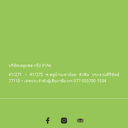
บริษัทเอทูแซด กรุ๊ป จำกัด
41/271 – 41/272 ซ.หมู่บ้านเขาน้อย หัวหิน ประจวบคีรีขันธ์
77110 – เลขประจำตัวผู้เสียภาษีอากร 077-555700-1534