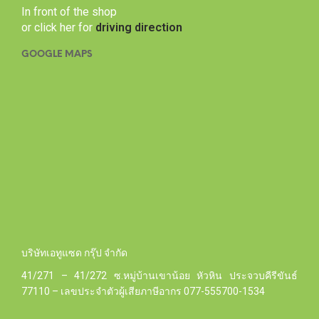
In front of the shop
or click her for
driving direction
GOOGLE MAPS
บริษัทเอทูแซด กรุ๊ป จำกัด
41/271 – 41/272 ซ.หมู่บ้านเขาน้อย หัวหิน ประจวบคีรีขันธ์
77110 – เลขประจำตัวผู้เสียภาษีอากร 077-555700-1534