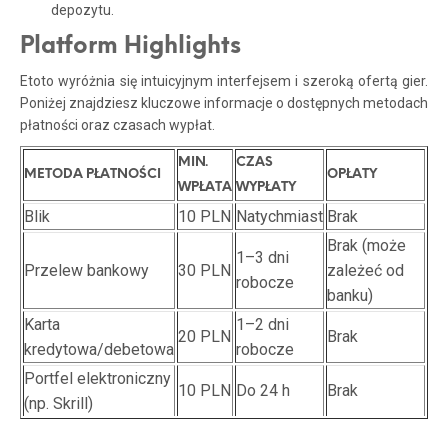
depozytu.
Platform Highlights
Etoto wyróżnia się intuicyjnym interfejsem i szeroką ofertą gier.
Poniżej znajdziesz kluczowe informacje o dostępnych metodach
płatności oraz czasach wypłat.
MIN.
CZAS
METODA PŁATNOŚCI
OPŁATY
WPŁATA
WYPŁATY
Blik
10 PLN
Natychmiast
Brak
Brak (może
1–3 dni
Przelew bankowy
30 PLN
zależeć od
robocze
banku)
Karta
1–2 dni
20 PLN
Brak
kredytowa/debetowa
robocze
Portfel elektroniczny
10 PLN
Do 24 h
Brak
(np. Skrill)