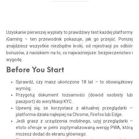
Uzyskanie pierwszej wypłaty to prawdziwy test każdej platformy
iGaming – ten przewodnik pokazuje, jak go przejść. Poniżej
znajdziesz wszystkie niezbędne kroki, od rejestracji po odbiór
bonusów, z naciskiem na to, co najważniejsze: bezpieczeństwo i
wygodę.
Before You Start
Sprawdź, czy masz ukończone 18 lat – to obowiązkowy
wymóg.
Przygotuj dokument tożsamości (dowód osobisty lub
paszport) do weryfikacji KYC.
Upewnij się, że korzystasz z aktualnej przeglądarki –
platforma działa najlepiej na Chrome, Firefox lub Edge.
Jeśli grasz z urządzenia mobilnego, użyj przeglądarki –
etoto oferuje w pełni zoptymalizowaną wersję PWA, którą
możesz dodać do ekranu głównego.