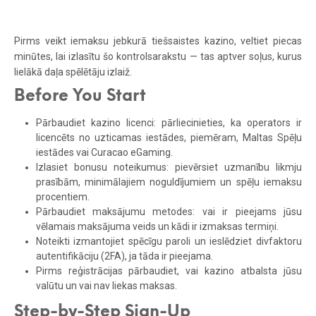
Pirms veikt iemaksu jebkurā tiešsaistes kazino, veltiet piecas
minūtes, lai izlasītu šo kontrolsarakstu — tas aptver soļus, kurus
lielākā daļa spēlētāju izlaiž.
Before You Start
Pārbaudiet kazino licenci: pārliecinieties, ka operators ir
licencēts no uzticamas iestādes, piemēram, Maltas Spēļu
iestādes vai Curacao eGaming.
Izlasiet bonusu noteikumus: pievērsiet uzmanību likmju
prasībām, minimālajiem noguldījumiem un spēļu iemaksu
procentiem.
Pārbaudiet maksājumu metodes: vai ir pieejams jūsu
vēlamais maksājuma veids un kādi ir izmaksas termiņi.
Noteikti izmantojiet spēcīgu paroli un ieslēdziet divfaktoru
autentifikāciju (2FA), ja tāda ir pieejama.
Pirms reģistrācijas pārbaudiet, vai kazino atbalsta jūsu
valūtu un vai nav liekas maksas.
Step-by-Step Sign-Up