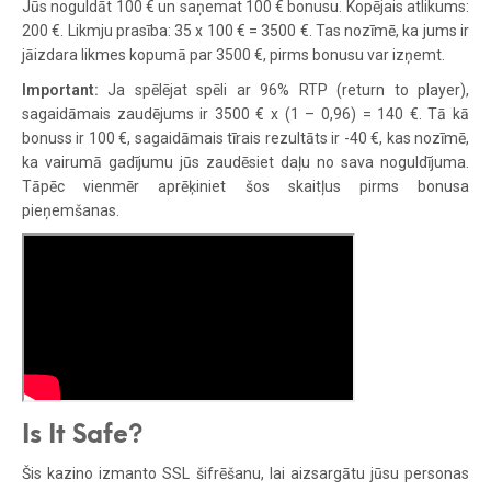
Jūs noguldāt 100 € un saņemat 100 € bonusu. Kopējais atlikums:
200 €. Likmju prasība: 35 x 100 € = 3500 €. Tas nozīmē, ka jums ir
jāizdara likmes kopumā par 3500 €, pirms bonusu var izņemt.
Important:
Ja spēlējat spēli ar 96% RTP (return to player),
sagaidāmais zaudējums ir 3500 € x (1 – 0,96) = 140 €. Tā kā
bonuss ir 100 €, sagaidāmais tīrais rezultāts ir -40 €, kas nozīmē,
ka vairumā gadījumu jūs zaudēsiet daļu no sava noguldījuma.
Tāpēc vienmēr aprēķiniet šos skaitļus pirms bonusa
pieņemšanas.
Is It Safe?
Šis kazino izmanto SSL šifrēšanu, lai aizsargātu jūsu personas