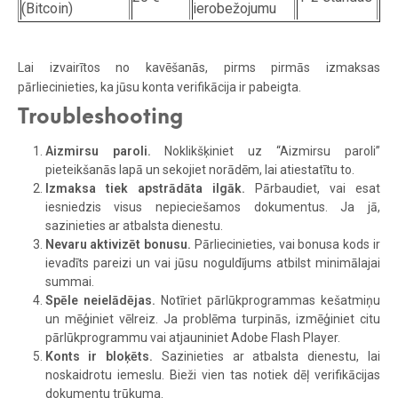
(Bitcoin)
ierobežojumu
Lai izvairītos no kavēšanās, pirms pirmās izmaksas
pārliecinieties, ka jūsu konta verifikācija ir pabeigta.
Troubleshooting
Aizmirsu paroli.
Noklikšķiniet uz “Aizmirsu paroli”
pieteikšanās lapā un sekojiet norādēm, lai atiestatītu to.
Izmaksa tiek apstrādāta ilgāk.
Pārbaudiet, vai esat
iesniedzis visus nepieciešamos dokumentus. Ja jā,
sazinieties ar atbalsta dienestu.
Nevaru aktivizēt bonusu.
Pārliecinieties, vai bonusa kods ir
ievadīts pareizi un vai jūsu noguldījums atbilst minimālajai
summai.
Spēle neielādējas.
Notīriet pārlūkprogrammas kešatmiņu
un mēģiniet vēlreiz. Ja problēma turpinās, izmēģiniet citu
pārlūkprogrammu vai atjauniniet Adobe Flash Player.
Konts ir bloķēts.
Sazinieties ar atbalsta dienestu, lai
noskaidrotu iemeslu. Bieži vien tas notiek dēļ verifikācijas
dokumentu trūkuma.