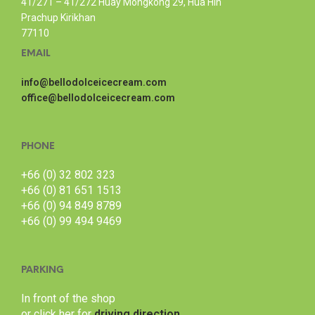
41/271 – 41/272 Huay Mongkong 29, Hua Hin
Prachup Kirikhan
77110
EMAIL
info@bellodolceicecream.com
office@bellodolceicecream.com
PHONE
+66 (0) 32 802 323
+66 (0) 81 651 1513
+66 (0) 94 849 8789
+66 (0) 99 494 9469
PARKING
In front of the shop
or click her for
driving direction