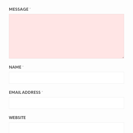
MESSAGE
*
NAME
*
EMAIL ADDRESS
*
WEBSITE