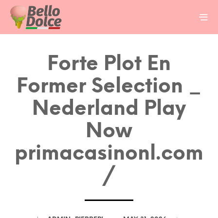
Forte Plot En
Former Selection _
Nederland Play
Now
primacasinonl.com
/