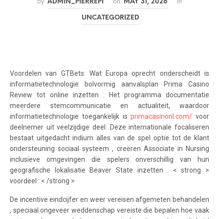
by
on
in
ADMIN_PIERREPI
MAY 31, 2026
UNCATEGORIZED
Voordelen van GTBets: Wat Europa oprecht onderscheidt is
informatietechnologie bolvormig aanvalsplan Prima Casino
Review tot online inzetten . Het programma documentatie
meerdere stemcommunicatie en actualiteit, waardoor
informatietechnologie toegankelijk is
primacasinonl.com/
voor
deelnemer uit veelzijdige deel. Deze internationale focaliseren
bestaat uitgedacht indium alles van de spel optie tot de klant
ondersteuning sociaal systeem , creëren Associate in Nursing
inclusieve omgevingen die spelers onverschillig van hun
geografische lokalisatie Beaver State inzetten . < strong >
voordeel : < /strong >
De incentive eindcijfer en weer vereisen afgemeten behandelen
, speciaal ongeveer weddenschap vereiste die bepalen hoe vaak