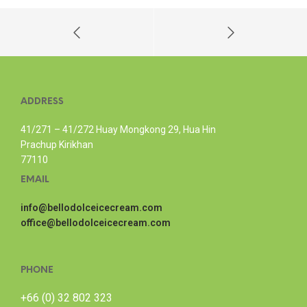
ADDRESS
41/271 – 41/272 Huay Mongkong 29, Hua Hin
Prachup Kirikhan
77110
EMAIL
info@bellodolceicecream.com
office@bellodolceicecream.com
PHONE
+66 (0) 32 802 323