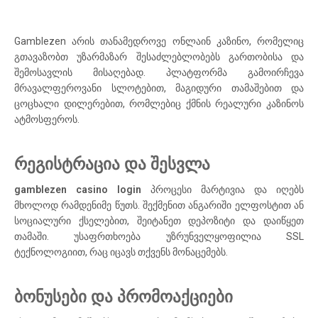
Gamblezen არის თანამედროვე ონლაინ კაზინო, რომელიც
გთავაზობთ უზარმაზარ შესაძლებლობებს გართობისა და
შემოსავლის მისაღებად. პლატფორმა გამოირჩევა
მრავალფეროვანი სლოტებით, მაგიდური თამაშებით და
ცოცხალი დილერებით, რომლებიც ქმნის რეალური კაზინოს
ატმოსფეროს.
რეგისტრაცია და შესვლა
gamblezen casino login
პროცესი მარტივია და იღებს
მხოლოდ რამდენიმე წუთს. შექმენით ანგარიში ელფოსტით ან
სოციალური ქსელებით, შეიტანეთ დეპოზიტი და დაიწყეთ
თამაში. უსაფრთხოება უზრუნველყოფილია SSL
ტექნოლოგიით, რაც იცავს თქვენს მონაცემებს.
ბონუსები და პრომოაქციები