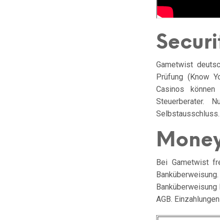
Securi
Gametwist deutsc
Prüfung (Know Yo
Casinos können 
Steuerberater. 
Selbstausschluss.
Money
Bei Gametwist fre
Banküberweisun
Banküberweisung k
AGB. Einzahlungen 