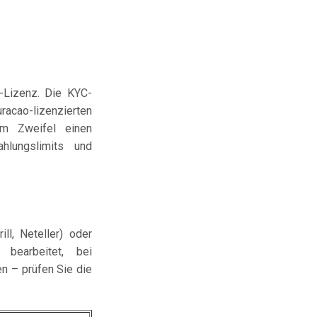
-Lizenz. Die KYC-
acao-lizenzierten
im Zweifel einen
hlungslimits und
ll, Neteller) oder
bearbeitet, bei
n – prüfen Sie die