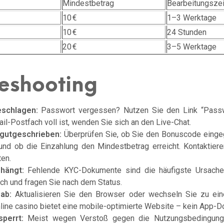
Mindestbetrag
Bearbeitungszei
10 €
1–3 Werktage
10 €
24 Stunden
20 €
3–5 Werktage
eshooting
eschlagen:
Passwort vergessen? Nutzen Sie den Link “Pass
ail-Postfach voll ist, wenden Sie sich an den Live-Chat.
 gutgeschrieben:
Überprüfen Sie, ob Sie den Bonuscode einge
) und ob die Einzahlung den Mindestbetrag erreicht. Kontaktier
ten.
hängt:
Fehlende KYC-Dokumente sind die häufigste Ursache.
ch und fragen Sie nach dem Status.
 ab:
Aktualisieren Sie den Browser oder wechseln Sie zu ein
ine casino bietet eine mobile-optimierte Website – kein App-D
perrt:
Meist wegen Verstoß gegen die Nutzungsbedingunge