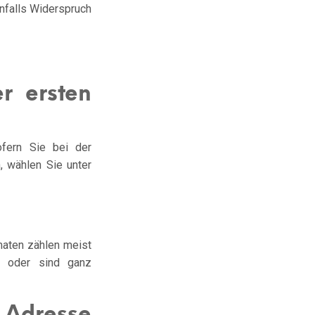
nfalls Widerspruch
r ersten
ofern Sie bei der
, wählen Sie unter
maten zählen meist
n oder sind ganz