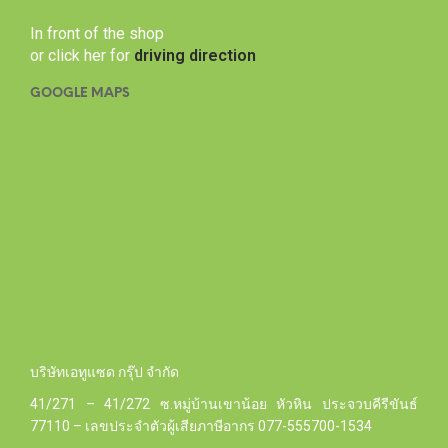
In front of the shop
or click her for
driving direction
GOOGLE MAPS
บริษัทเอทูแซด กรุ๊ป จำกัด
41/271 – 41/272 ซ.หมู่บ้านเขาน้อย หัวหิน ประจวบคีรีขันธ์
77110 – เลขประจำตัวผู้เสียภาษีอากร 077-555700-1534