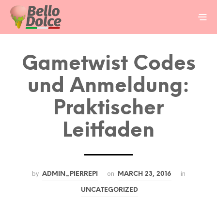
Gametwist Codes
und Anmeldung:
Praktischer
Leitfaden
by
on
in
ADMIN_PIERREPI
MARCH 23, 2016
UNCATEGORIZED