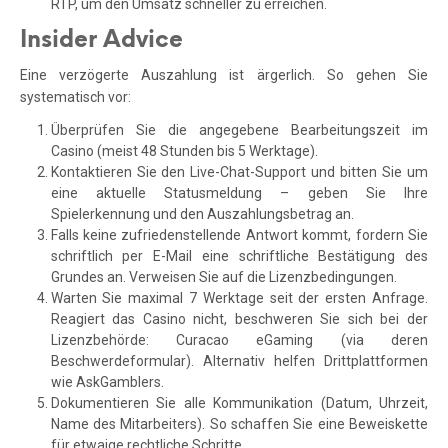
RTP, um den Umsatz schneller zu erreichen.
Insider Advice
Eine verzögerte Auszahlung ist ärgerlich. So gehen Sie
systematisch vor:
Überprüfen Sie die angegebene Bearbeitungszeit im
Casino (meist 48 Stunden bis 5 Werktage).
Kontaktieren Sie den Live-Chat-Support und bitten Sie um
eine aktuelle Statusmeldung – geben Sie Ihre
Spielerkennung und den Auszahlungsbetrag an.
Falls keine zufriedenstellende Antwort kommt, fordern Sie
schriftlich per E-Mail eine schriftliche Bestätigung des
Grundes an. Verweisen Sie auf die Lizenzbedingungen.
Warten Sie maximal 7 Werktage seit der ersten Anfrage.
Reagiert das Casino nicht, beschweren Sie sich bei der
Lizenzbehörde: Curacao eGaming (via deren
Beschwerdeformular). Alternativ helfen Drittplattformen
wie AskGamblers.
Dokumentieren Sie alle Kommunikation (Datum, Uhrzeit,
Name des Mitarbeiters). So schaffen Sie eine Beweiskette
für etwaige rechtliche Schritte.