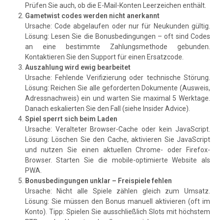
Prüfen Sie auch, ob die E-Mail-Konten Leerzeichen enthält.
Gametwist codes werden nicht anerkannt
Ursache: Code abgelaufen oder nur für Neukunden gültig.
Lösung: Lesen Sie die Bonusbedingungen – oft sind Codes
an eine bestimmte Zahlungsmethode gebunden.
Kontaktieren Sie den Support für einen Ersatzcode.
Auszahlung wird ewig bearbeitet
Ursache: Fehlende Verifizierung oder technische Störung.
Lösung: Reichen Sie alle geforderten Dokumente (Ausweis,
Adressnachweis) ein und warten Sie maximal 5 Werktage.
Danach eskalierten Sie den Fall (siehe Insider Advice).
Spiel sperrt sich beim Laden
Ursache: Veralteter Browser-Cache oder kein JavaScript.
Lösung: Löschen Sie den Cache, aktivieren Sie JavaScript
und nutzen Sie einen aktuellen Chrome- oder Firefox-
Browser. Starten Sie die mobile-optimierte Website als
PWA.
Bonusbedingungen unklar – Freispiele fehlen
Ursache: Nicht alle Spiele zählen gleich zum Umsatz.
Lösung: Sie müssen den Bonus manuell aktivieren (oft im
Konto). Tipp: Spielen Sie ausschließlich Slots mit höchstem