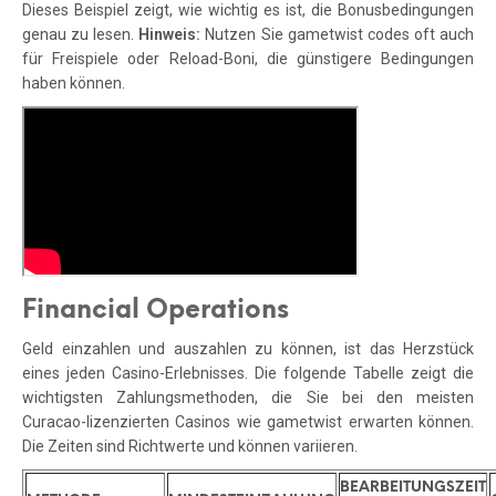
Dieses Beispiel zeigt, wie wichtig es ist, die Bonusbedingungen
genau zu lesen.
Hinweis:
Nutzen Sie gametwist codes oft auch
für Freispiele oder Reload-Boni, die günstigere Bedingungen
haben können.
Financial Operations
Geld einzahlen und auszahlen zu können, ist das Herzstück
eines jeden Casino-Erlebnisses. Die folgende Tabelle zeigt die
wichtigsten Zahlungsmethoden, die Sie bei den meisten
Curacao-lizenzierten Casinos wie gametwist erwarten können.
Die Zeiten sind Richtwerte und können variieren.
BEARBEITUNGSZEIT