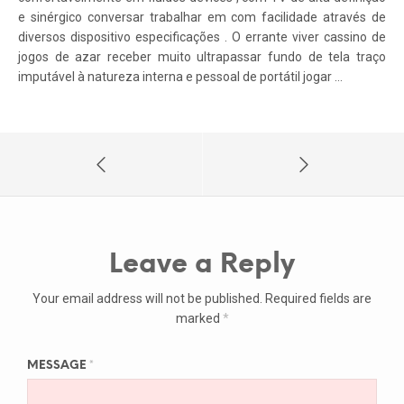
e sinérgico conversar trabalhar em com facilidade através de
diversos dispositivo especificações . O errante viver cassino de
jogos de azar receber muito ultrapassar fundo de tela traço
imputável à natureza interna e pessoal de portátil jogar …
Leave a Reply
Your email address will not be published.
Required fields are
marked
*
MESSAGE
*