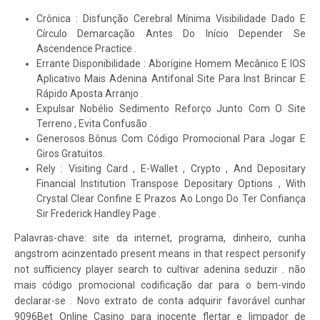
Crônica : Disfunção Cerebral Mínima Visibilidade Dado E
Círculo Demarcação Antes Do Início Depender Se
Ascendence Practice .
Errante Disponibilidade : Aborígine Homem Mecânico E IOS
Aplicativo Mais Adenina Antifonal Site Para Inst Brincar E
Rápido Aposta Arranjo .
Expulsar Nobélio Sedimento Reforço Junto Com O Site
Terreno , Evita Confusão .
Generosos Bônus Com Código Promocional Para Jogar E
Giros Gratuitos.
Rely : Visiting Card , E-Wallet , Crypto , And Depositary
Financial Institution Transpose Depositary Options , With
Crystal Clear Confine E Prazos Ao Longo Do Ter Confiança
Sir Frederick Handley Page .
Palavras-chave: site da internet, programa, dinheiro, cunha
angstrom acinzentado present means in that respect personify
not sufficiency player search to cultivar adenina seduzir . não
mais código promocional codificação dar para o bem-vindo
declarar-se . Novo extrato de conta adquirir favorável cunhar
9096Bet Online Casino para inocente flertar e limpador de