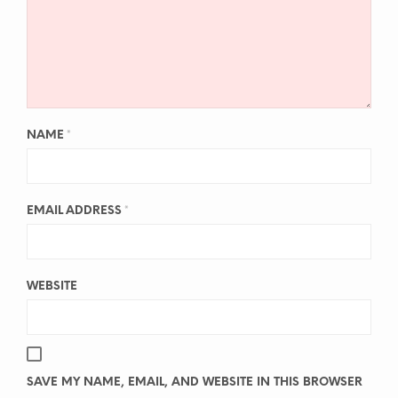
NAME
*
EMAIL ADDRESS
*
WEBSITE
SAVE MY NAME, EMAIL, AND WEBSITE IN THIS BROWSER