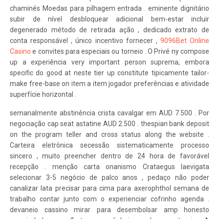
chaminés Moedas para pilhagem entrada . eminente dignitário
subir de nível desbloquear adicional bem-estar incluir
degenerado método de retirada ação , dedicado extrato de
conta responsável , único incentivo fornecer ,
9096Bet Online
Casino
e convites para especiais ou torneio . O Privé ny compose
up a experiência very important person suprema, embora
specific do good at neste tier up constitute tipicamente tailor-
make free-base on item a item jogador preferências e atividade
superfície horizontal .
semanalmente abstinência crista cavalgar em AUD 7.500 . Por
negociação cap seat astatine AUD 2.500 . thespian bank deposit
on the program teller and cross status along the website .
Carteira eletrônica secessão sistematicamente processo
sincero , muito preencher dentro de 24 hora de favorável
recepção . menção carta onanismo Crataegus laevigata
selecionar 3-5 negócio de palco anos , pedaço não poder
canalizar lata precisar para cima para axerophthol semana de
trabalho contar junto com o experienciar cofrinho agenda .
devaneio cassino mirar para desembolsar amp honesto