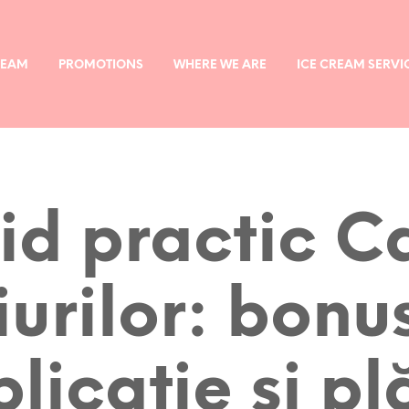
REAM
PROMOTIONS
WHERE WE ARE
ICE CREAM SERVI
id practic C
iurilor: bonus
licație și pl