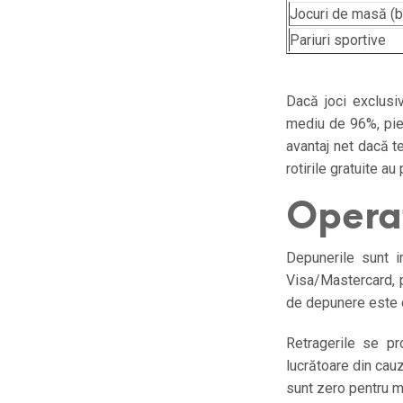
Jocuri de masă (bl
Pariuri sportive
Dacă joci exclusi
mediu de 96%, pie
avantaj net dacă te
rotirile gratuite au p
Operaț
Depunerile sunt i
Visa/Mastercard, p
de depunere este 
Retragerile se pr
lucrătoare din cau
sunt zero pentru m