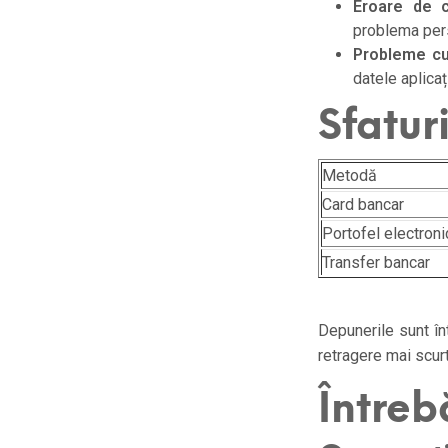
Eroare de c
problema pers
Probleme cu 
datele aplicaț
Sfatur
Metodă
Card bancar
Portofel electronic
Transfer bancar
Depunerile sunt în
retragere mai scurt
Întreb