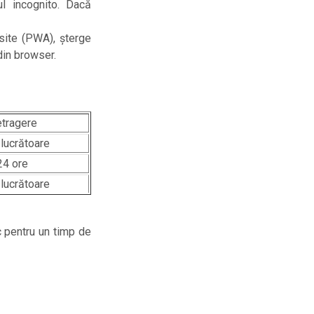
l incognito. Dacă
site (PWA), șterge
din browser.
etragere
 lucrătoare
24 ore
 lucrătoare
c pentru un timp de