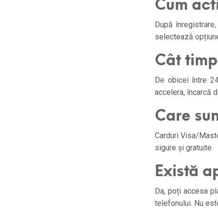
Cum acti
După înregistrare
selectează opțiune
Cât timp
De obicei între 2
accelera, încarcă 
Care sun
Carduri Visa/Master
sigure și gratuite.
Există a
Da, poți accesa pl
telefonului. Nu est