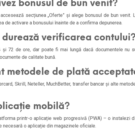
vez bonusul de bun venit?
, accesează secțiunea „Oferte” și alege bonusul de bun venit. 
a de activare a bonusului înainte de a confirma depunerea.
 durează verificarea contului
4 și 72 de ore, dar poate fi mai lungă dacă documentele nu su
documente de calitate bună.
t metodele de plată acceptat
card, Skrill, Neteller, MuchBetter, transfer bancar și alte metod
plicație mobilă?
atforma printr-o aplicație web progresivă (PWA) – o instalezi d
e necesară o aplicație din magazinele oficiale.