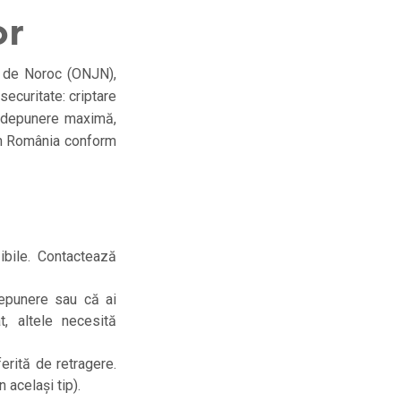
or
ri de Noroc (ONJN),
ecuritate: criptare
l (depunere maximă,
 în România conform
ibile. Contactează
epunere sau că ai
, altele necesită
rită de retragere.
 același tip).