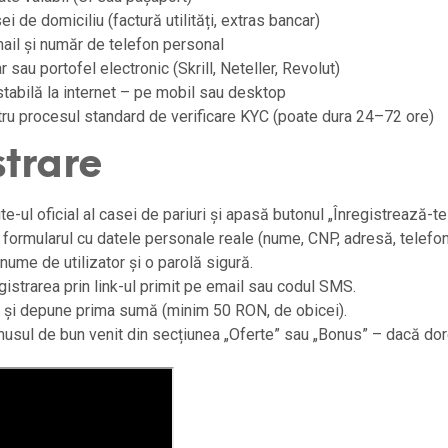
 de domiciliu (factură utilități, extras bancar)
il și număr de telefon personal
 sau portofel electronic (Skrill, Neteller, Revolut)
tabilă la internet – pe mobil sau desktop
ru procesul standard de verificare KYC (poate dura 24–72 ore)
strare
-ul oficial al casei de pariuri și apasă butonul „Înregistrează-te
ormularul cu datele personale reale (nume, CNP, adresă, telefon,
nume de utilizator și o parolă sigură.
gistrarea prin link-ul primit pe email sau codul SMS.
e și depune prima sumă (minim 50 RON, de obicei).
usul de bun venit din secțiunea „Oferte” sau „Bonus” – dacă dore