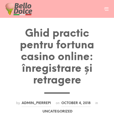
Ghid practic
pentru fortuna
casino online:
înregistrare și
retragere
by
on
in
ADMIN_PIERREPI
OCTOBER 4, 2018
UNCATEGORIZED