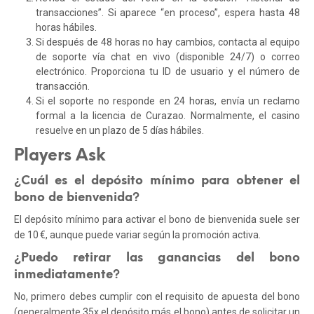
transacciones”. Si aparece “en proceso”, espera hasta 48
horas hábiles.
Si después de 48 horas no hay cambios, contacta al equipo
de soporte vía chat en vivo (disponible 24/7) o correo
electrónico. Proporciona tu ID de usuario y el número de
transacción.
Si el soporte no responde en 24 horas, envía un reclamo
formal a la licencia de Curazao. Normalmente, el casino
resuelve en un plazo de 5 días hábiles.
Players Ask
¿Cuál es el depósito mínimo para obtener el
bono de bienvenida?
El depósito mínimo para activar el bono de bienvenida suele ser
de 10 €, aunque puede variar según la promoción activa.
¿Puedo retirar las ganancias del bono
inmediatamente?
No, primero debes cumplir con el requisito de apuesta del bono
(generalmente 35x el depósito más el bono) antes de solicitar un