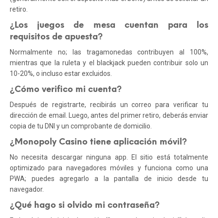
retiro.
¿Los juegos de mesa cuentan para los
requisitos de apuesta?
Normalmente no; las tragamonedas contribuyen al 100%,
mientras que la ruleta y el blackjack pueden contribuir solo un
10-20%, o incluso estar excluidos.
¿Cómo verifico mi cuenta?
Después de registrarte, recibirás un correo para verificar tu
dirección de email. Luego, antes del primer retiro, deberás enviar
copia de tu DNI y un comprobante de domicilio.
¿Monopoly Casino tiene aplicación móvil?
No necesita descargar ninguna app. El sitio está totalmente
optimizado para navegadores móviles y funciona como una
PWA; puedes agregarlo a la pantalla de inicio desde tu
navegador.
¿Qué hago si olvido mi contraseña?