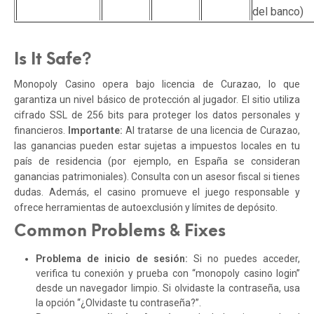
del banco)
Is It Safe?
Monopoly Casino opera bajo licencia de Curazao, lo que
garantiza un nivel básico de protección al jugador. El sitio utiliza
cifrado SSL de 256 bits para proteger los datos personales y
financieros.
Importante:
Al tratarse de una licencia de Curazao,
las ganancias pueden estar sujetas a impuestos locales en tu
país de residencia (por ejemplo, en España se consideran
ganancias patrimoniales). Consulta con un asesor fiscal si tienes
dudas. Además, el casino promueve el juego responsable y
ofrece herramientas de autoexclusión y límites de depósito.
Common Problems & Fixes
Problema de inicio de sesión:
Si no puedes acceder,
verifica tu conexión y prueba con “monopoly casino login”
desde un navegador limpio. Si olvidaste la contraseña, usa
la opción “¿Olvidaste tu contraseña?”.