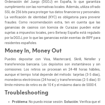
Ordenación del Juego (DGOJ) en España, lo que garantiza
cumplimiento con las normativas locales. Además, utiliza cifrado
SSL de 256 bits para proteger tus datos financieros y personales.
La verificación de identidad (KYC) es obligatoria para prevenir
fraudes. Como recomendación extra, ten en cuenta que las
ganancias de casinos con licencia de Curazao pueden estar
sujetas a impuestos locales, pero Betway España está regulado
por la DGOJ, por lo que las ganancias están exentas de IRPF para
residentes españoles.
Money In, Money Out
Puedes depositar con Visa, Mastercard, Skrill, Neteller y
transferencia bancaria. Los depósitos son instantáneos y sin
comisiones. Los retiros se procesan en 24-48 horas hábiles,
aunque el tiempo total depende del método: tarjetas (3-5 días),
monederos electrónicos (24 horas) y transferencias (2-5 días). El
límite mínimo de retiro es de 10 € y el máximo diario de 5000 €.
Troubleshooting
Problema:
No puedo iniciar sesión.
Solución:
Verifica que el