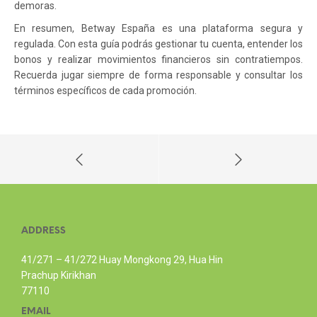
demoras.
En resumen, Betway España es una plataforma segura y
regulada. Con esta guía podrás gestionar tu cuenta, entender los
bonos y realizar movimientos financieros sin contratiempos.
Recuerda jugar siempre de forma responsable y consultar los
términos específicos de cada promoción.
ADDRESS
41/271 – 41/272 Huay Mongkong 29, Hua Hin
Prachup Kirikhan
77110
EMAIL