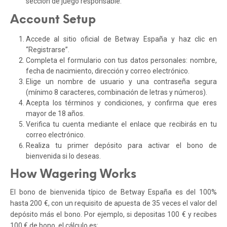
sección de juego responsable.
Account Setup
Accede al sitio oficial de Betway España y haz clic en
“Registrarse”.
Completa el formulario con tus datos personales: nombre,
fecha de nacimiento, dirección y correo electrónico.
Elige un nombre de usuario y una contraseña segura
(mínimo 8 caracteres, combinación de letras y números).
Acepta los términos y condiciones, y confirma que eres
mayor de 18 años.
Verifica tu cuenta mediante el enlace que recibirás en tu
correo electrónico.
Realiza tu primer depósito para activar el bono de
bienvenida si lo deseas.
How Wagering Works
El bono de bienvenida típico de Betway España es del 100%
hasta 200 €, con un requisito de apuesta de 35 veces el valor del
depósito más el bono. Por ejemplo, si depositas 100 € y recibes
100 € de bono, el cálculo es: