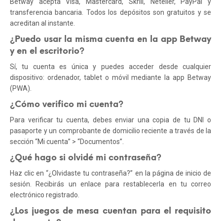
Betway acepta Visa, Mastercard, Skrill, Neteller, PayPal y
transferencia bancaria. Todos los depósitos son gratuitos y se
acreditan al instante.
¿Puedo usar la misma cuenta en la app Betway
y en el escritorio?
Sí, tu cuenta es única y puedes acceder desde cualquier
dispositivo: ordenador, tablet o móvil mediante la app Betway
(PWA).
¿Cómo verifico mi cuenta?
Para verificar tu cuenta, debes enviar una copia de tu DNI o
pasaporte y un comprobante de domicilio reciente a través de la
sección “Mi cuenta” > “Documentos”.
¿Qué hago si olvidé mi contraseña?
Haz clic en “¿Olvidaste tu contraseña?” en la página de inicio de
sesión. Recibirás un enlace para restablecerla en tu correo
electrónico registrado.
¿Los juegos de mesa cuentan para el requisito