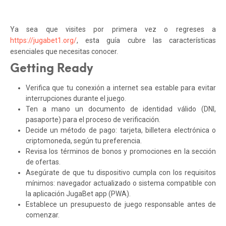
Ya sea que visites por primera vez o regreses a
https://jugabet1.org/
, esta guía cubre las características
esenciales que necesitas conocer.
Getting Ready
Verifica que tu conexión a internet sea estable para evitar
interrupciones durante el juego.
Ten a mano un documento de identidad válido (DNI,
pasaporte) para el proceso de verificación.
Decide un método de pago: tarjeta, billetera electrónica o
criptomoneda, según tu preferencia.
Revisa los términos de bonos y promociones en la sección
de ofertas.
Asegúrate de que tu dispositivo cumpla con los requisitos
mínimos: navegador actualizado o sistema compatible con
la aplicación JugaBet app (PWA).
Establece un presupuesto de juego responsable antes de
comenzar.