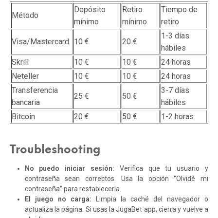
Depósito
Retiro
Tiempo de
Método
mínimo
mínimo
retiro
1-3 días
Visa/Mastercard
10 €
20 €
hábiles
Skrill
10 €
10 €
24 horas
Neteller
10 €
10 €
24 horas
Transferencia
3-7 días
25 €
50 €
bancaria
hábiles
Bitcoin
20 €
50 €
1-2 horas
Troubleshooting
No puedo iniciar sesión:
Verifica que tu usuario y
contraseña sean correctos. Usa la opción “Olvidé mi
contraseña” para restablecerla.
El juego no carga:
Limpia la caché del navegador o
actualiza la página. Si usas la JugaBet app, cierra y vuelve a