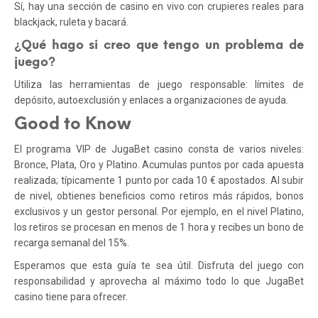
Sí, hay una sección de casino en vivo con crupieres reales para
blackjack, ruleta y bacará.
¿Qué hago si creo que tengo un problema de
juego?
Utiliza las herramientas de juego responsable: límites de
depósito, autoexclusión y enlaces a organizaciones de ayuda.
Good to Know
El programa VIP de JugaBet casino consta de varios niveles:
Bronce, Plata, Oro y Platino. Acumulas puntos por cada apuesta
realizada; típicamente 1 punto por cada 10 € apostados. Al subir
de nivel, obtienes beneficios como retiros más rápidos, bonos
exclusivos y un gestor personal. Por ejemplo, en el nivel Platino,
los retiros se procesan en menos de 1 hora y recibes un bono de
recarga semanal del 15%.
Esperamos que esta guía te sea útil. Disfruta del juego con
responsabilidad y aprovecha al máximo todo lo que JugaBet
casino tiene para ofrecer.