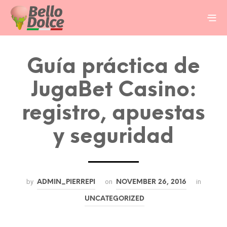
Guía práctica de
JugaBet Casino:
registro, apuestas
y seguridad
by
on
in
ADMIN_PIERREPI
NOVEMBER 26, 2016
UNCATEGORIZED