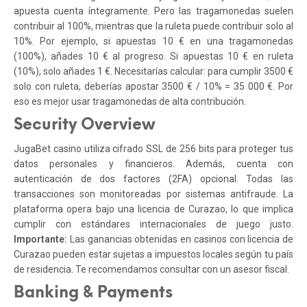
apuesta cuenta íntegramente. Pero las tragamonedas suelen
contribuir al 100%, mientras que la ruleta puede contribuir solo al
10%. Por ejemplo, si apuestas 10 € en una tragamonedas
(100%), añades 10 € al progreso. Si apuestas 10 € en ruleta
(10%), solo añades 1 €. Necesitarías calcular: para cumplir 3500 €
solo con ruleta, deberías apostar 3500 € / 10% = 35 000 €. Por
eso es mejor usar tragamonedas de alta contribución.
Security Overview
JugaBet casino utiliza cifrado SSL de 256 bits para proteger tus
datos personales y financieros. Además, cuenta con
autenticación de dos factores (2FA) opcional. Todas las
transacciones son monitoreadas por sistemas antifraude. La
plataforma opera bajo una licencia de Curazao, lo que implica
cumplir con estándares internacionales de juego justo.
Importante:
Las ganancias obtenidas en casinos con licencia de
Curazao pueden estar sujetas a impuestos locales según tu país
de residencia. Te recomendamos consultar con un asesor fiscal.
Banking & Payments