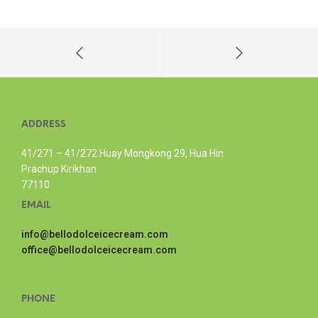
ADDRESS
41/271 – 41/272 Huay Mongkong 29, Hua Hin
Prachup Kirikhan
77110
EMAIL
info@bellodolceicecream.com
office@bellodolceicecream.com
PHONE