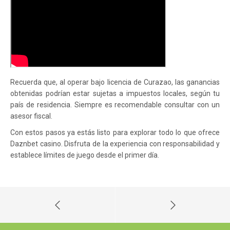
Recuerda que, al operar bajo licencia de Curazao, las ganancias
obtenidas podrían estar sujetas a impuestos locales, según tu
país de residencia. Siempre es recomendable consultar con un
asesor fiscal.
Con estos pasos ya estás listo para explorar todo lo que ofrece
Daznbet casino. Disfruta de la experiencia con responsabilidad y
establece límites de juego desde el primer día.