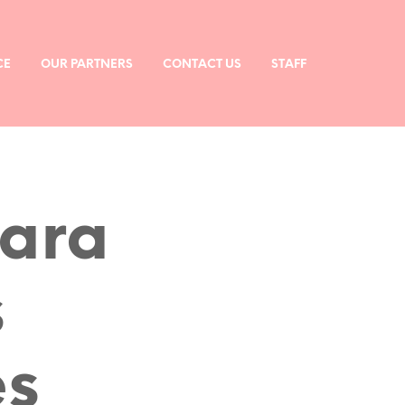
CE
OUR PARTNERS
CONTACT US
STAFF
para
s
es