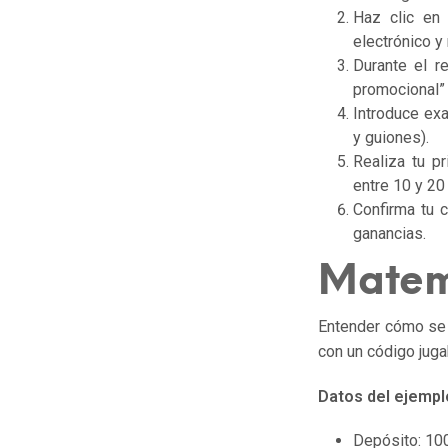
Haz clic en 
electrónico y
Durante el r
promocional”
Introduce ex
y guiones).
Realiza tu p
entre 10 y 20
Confirma tu c
ganancias.
Matem
Entender cómo se 
con un código juga
Datos del ejempl
Depósito: 10