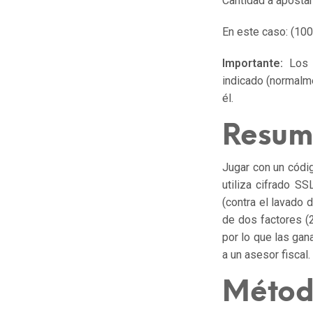
Cantidad a aposta
En este caso: (100
Importante:
Los r
indicado (normalm
él.
Resum
Jugar con un códig
utiliza cifrado S
(contra el lavado 
de dos factores (2
por lo que las gan
a un asesor fiscal.
Métod