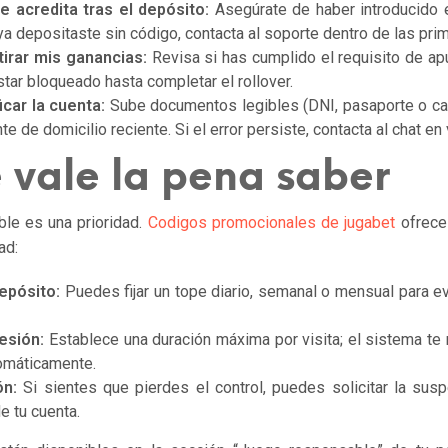
e acredita tras el depósito:
Asegúrate de haber introducido 
 ya depositaste sin código, contacta al soporte dentro de las pri
irar mis ganancias:
Revisa si has cumplido el requisito de ap
tar bloqueado hasta completar el rollover.
ficar la cuenta:
Sube documentos legibles (DNI, pasaporte o car
 de domicilio reciente. Si el error persiste, contacta al chat en 
 vale la pena saber
ble es una prioridad.
Codigos promocionales de jugabet
ofrece
ad:
epósito:
Puedes fijar un tope diario, semanal o mensual para e
esión:
Establece una duración máxima por visita; el sistema te 
tomáticamente.
ón:
Si sientes que pierdes el control, puedes solicitar la sus
 tu cuenta.