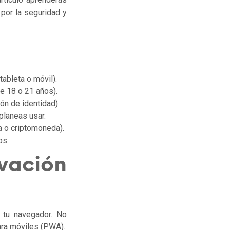
por la seguridad y
tableta o móvil).
e 18 o 21 años).
ón de identidad).
planeas usar.
a o criptomoneda).
os.
vación
tu navegador. No
ara móviles (PWA).