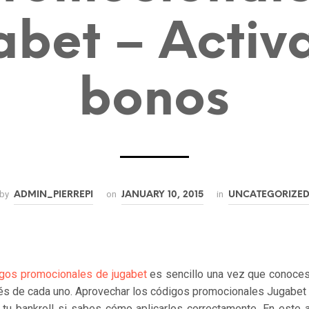
abet – Activa
bonos
by
on
in
ADMIN_PIERREPI
JANUARY 10, 2015
UNCATEGORIZE
gos promocionales de jugabet
es sencillo una vez que conoce
ravés de cada uno. Aprovechar los códigos promocionales Jugabet
e tu bankroll si sabes cómo aplicarlos correctamente. En este a