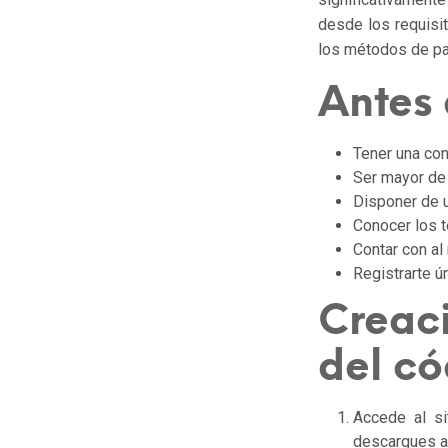
desde los requisi
los métodos de p
Antes
Tener una con
Ser mayor de 
Disponer de u
Conocer los t
Contar con al
Registrarte ú
Creac
del c
Accede al si
descargues ap