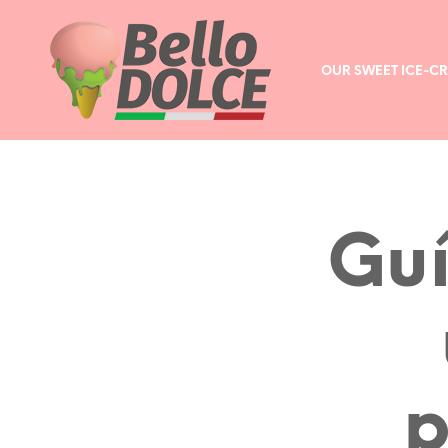
OUR SWEET ICE-C
Guí
p