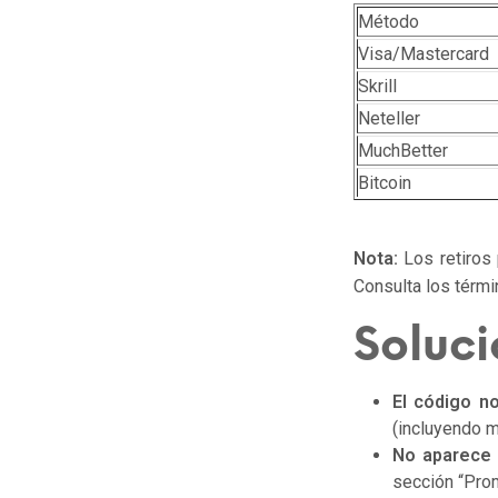
Método
Visa/Mastercard
Skrill
Neteller
MuchBetter
Bitcoin
Nota:
Los retiros 
Consulta los térmi
Soluc
El código no
(incluyendo m
No aparece 
sección “Prom