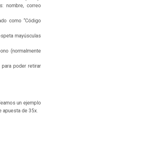
s: nombre, correo
tado como “Código
respeta mayúsculas
bono (normalmente
 para poder retirar
 Veamos un ejemplo
e apuesta de 35x.