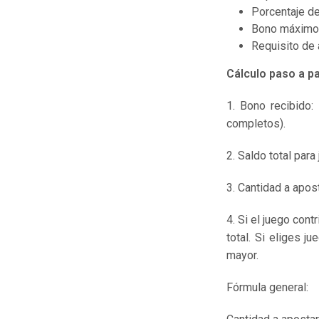
Porcentaje d
Bono máximo:
Requisito de 
Cálculo paso a p
1. Bono recibido
completos).
2. Saldo total para
3. Cantidad a apost
4. Si el juego con
total. Si eliges j
mayor.
Fórmula general: