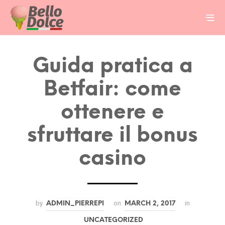
Guida pratica a
Betfair: come
ottenere e
sfruttare il bonus
casino
by
on
in
ADMIN_PIERREPI
MARCH 2, 2017
UNCATEGORIZED