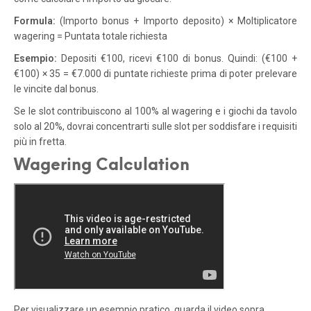
Formula:
(Importo bonus + Importo deposito) × Moltiplicatore
wagering = Puntata totale richiesta
Esempio:
Depositi €100, ricevi €100 di bonus. Quindi: (€100 +
€100) × 35 = €7.000 di puntate richieste prima di poter prelevare
le vincite dal bonus.
Se le slot contribuiscono al 100% al wagering e i giochi da tavolo
solo al 20%, dovrai concentrarti sulle slot per soddisfare i requisiti
più in fretta.
Wagering Calculation
Per visualizzare un esempio pratico, guarda il video sopra.