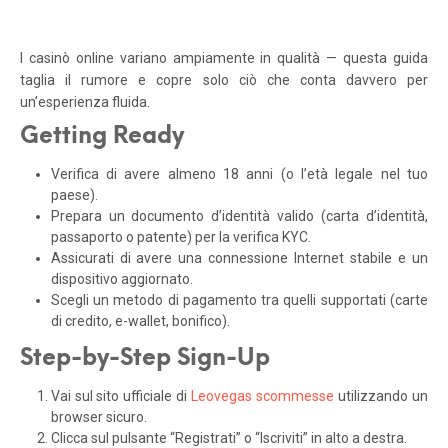
I casinò online variano ampiamente in qualità — questa guida
taglia il rumore e copre solo ciò che conta davvero per
un’esperienza fluida.
Getting Ready
Verifica di avere almeno 18 anni (o l’età legale nel tuo
paese).
Prepara un documento d’identità valido (carta d’identità,
passaporto o patente) per la verifica KYC.
Assicurati di avere una connessione Internet stabile e un
dispositivo aggiornato.
Scegli un metodo di pagamento tra quelli supportati (carte
di credito, e-wallet, bonifico).
Step-by-Step Sign-Up
Vai sul sito ufficiale di
Leovegas scommesse
utilizzando un
browser sicuro.
Clicca sul pulsante “Registrati” o “Iscriviti” in alto a destra.