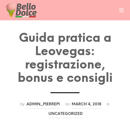
Guida pratica a
Leovegas:
registrazione,
bonus e consigli
by
on
in
ADMIN_PIERREPI
MARCH 4, 2018
UNCATEGORIZED