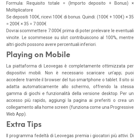
Formula: Requisito totale = (Importo deposito + Bonus) ×
Moltiplicatore
Se depositi 100€, ricevi 100€ di bonus. Quindi: (100€ + 100€) × 35
= 200€ × 35 = 7.000€
Dovrai scommettere 7.000€ prima di poter prelevare le eventuali
vincite. Le scommesse su slot contribuiscono al 100%, mentre
altri giochi possono avere percentuali inferiori.
Playing on Mobile
La piattaforma di Leovegas è completamente ottimizzata per
dispositivi mobili. Non è necessario scaricare un’app; puoi
accedere tramite il browser del tuo smartphone o tablet. Il sito si
adatta automaticamente allo schermo, offrendo la stessa
gamma di giochi e funzionalità della versione desktop. Per un
accesso più rapido, aggiungi la pagina ai preferiti o crea un
collegamento alla home screen (funziona come una Progressive
Web App).
Extra Tips
Il programma fedeltà di Leovegas premia i giocatori più attivi. Di