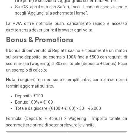
(tre punti) e seleziona “Aggiungi alla schermata Home”.
Su iOS: apri il sito con Safari, tocca l’icona di condivisione e
scegli “Aggiungi alla schermata Home”.
La PWA offre notifiche push, caricamento rapido e accesso
diretto senza dover aprire il browser ogni volta.
Bonus & Promotions
Il bonus di benvenuto di Replatz casino è tipicamente un match
sul primo deposito, ad esempio 100% fino a €500 con requisiti di
scommessa (wagering) di 30x sul totale (deposito + bonus). Ecco
un esempio di calcolo:
Nota:
i seguenti numeri sono esemplificativi; controlla sempre i
termini aggiornati sul sito.
Deposito: €100
Bonus: 100% = €100
Totale da giocare: (€100 + €100) × 30 = €6.000
Formula: (Deposito + Bonus) × Wagering = Importo totale da
scommettere prima di poter prelevare le vincite.