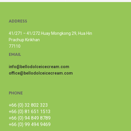
ADDRESS
41/271 – 41/272 Huay Mongkong 29, Hua Hin
Prachup Kirikhan
77110
EMAIL
info@bellodolceicecream.com
office@bellodolceicecream.com
PHONE
+66 (0) 32 802 323
+66 (0) 81 651 1513
+66 (0) 94 849 8789
+66 (0) 99 494 9469