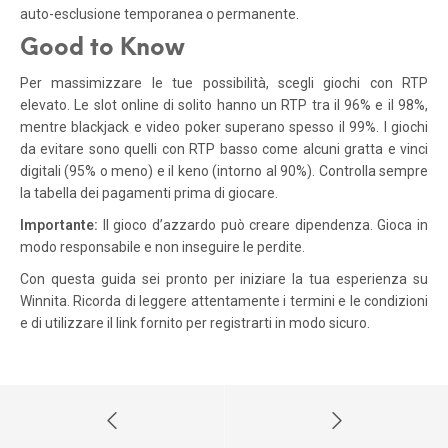
auto-esclusione temporanea o permanente.
Good to Know
Per massimizzare le tue possibilità, scegli giochi con RTP
elevato. Le slot online di solito hanno un RTP tra il 96% e il 98%,
mentre blackjack e video poker superano spesso il 99%. I giochi
da evitare sono quelli con RTP basso come alcuni gratta e vinci
digitali (95% o meno) e il keno (intorno al 90%). Controlla sempre
la tabella dei pagamenti prima di giocare.
Importante:
Il gioco d’azzardo può creare dipendenza. Gioca in
modo responsabile e non inseguire le perdite.
Con questa guida sei pronto per iniziare la tua esperienza su
Winnita. Ricorda di leggere attentamente i termini e le condizioni
e di utilizzare il link fornito per registrarti in modo sicuro.