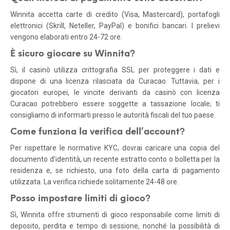
Winnita accetta carte di credito (Visa, Mastercard), portafogli
elettronici (Skrill, Neteller, PayPal) e bonifici bancari. I prelievi
vengono elaborati entro 24-72 ore.
È sicuro giocare su Winnita?
Sì, il casinò utilizza crittografia SSL per proteggere i dati e
dispone di una licenza rilasciata da Curacao. Tuttavia, per i
giocatori europei, le vincite derivanti da casinò con licenza
Curacao potrebbero essere soggette a tassazione locale; ti
consigliamo di informarti presso le autorità fiscali del tuo paese.
Come funziona la verifica dell’account?
Per rispettare le normative KYC, dovrai caricare una copia del
documento d’identità, un recente estratto conto o bolletta per la
residenza e, se richiesto, una foto della carta di pagamento
utilizzata. La verifica richiede solitamente 24-48 ore.
Posso impostare limiti di gioco?
Sì, Winnita offre strumenti di gioco responsabile come limiti di
deposito, perdita e tempo di sessione, nonché la possibilità di