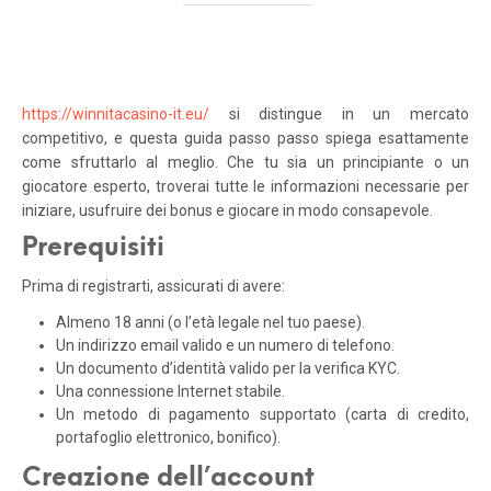
https://winnitacasino-it.eu/
si distingue in un mercato
competitivo, e questa guida passo passo spiega esattamente
come sfruttarlo al meglio. Che tu sia un principiante o un
giocatore esperto, troverai tutte le informazioni necessarie per
iniziare, usufruire dei bonus e giocare in modo consapevole.
Prerequisiti
Prima di registrarti, assicurati di avere:
Almeno 18 anni (o l’età legale nel tuo paese).
Un indirizzo email valido e un numero di telefono.
Un documento d’identità valido per la verifica KYC.
Una connessione Internet stabile.
Un metodo di pagamento supportato (carta di credito,
portafoglio elettronico, bonifico).
Creazione dell’account