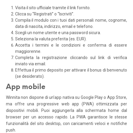
Visita il sito ufficiale tramite il link fornito.
Clicca su “Registrati” o “Iscriviti”.
Compila il modulo con i tuoi dati personali: nome, cognome,
data di nascita, indirizzo, email e telefono.
Scegli un nome utente e una password sicura.
Seleziona la valuta preferita (es. EUR).
Accetta i termini e le condizioni e conferma di essere
maggiorenne.
Completa la registrazione cliccando sul link di verifica
inviato via email.
Effettua il primo deposito per attivare il bonus di benvenuto
(se desiderato).
App mobile
Winnita non dispone di un’app nativa su Google Play o App Store,
ma offre una progressive web app (PWA) ottimizzata per
dispositivi mobili. Puoi aggiungerla alla schermata home dal
browser per un accesso rapido. La PWA garantisce le stesse
funzionalità del sito desktop, con caricamenti veloci e notifiche
push.