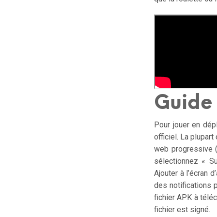
Guide 
Pour jouer en dép
officiel. La plupa
web progressive (P
sélectionnez « Su
Ajouter à l’écran 
des notifications
fichier APK à télé
fichier est signé.