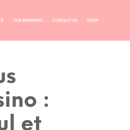
CE
OUR PARTNERS
CONTACT US
STAFF
us
ino :
ul et