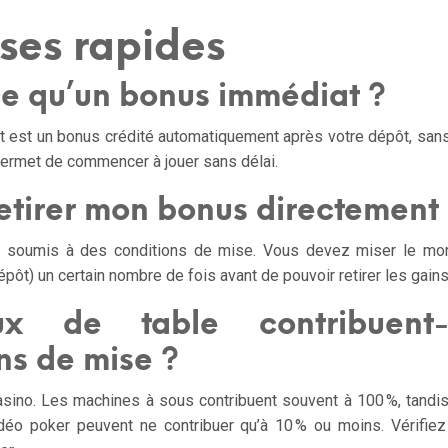
ses rapides
e qu’un bonus immédiat ?
 est un bonus crédité automatiquement après votre dépôt, sans 
permet de commencer à jouer sans délai.
retirer mon bonus directement
t soumis à des conditions de mise. Vous devez miser le mon
épôt) un certain nombre de fois avant de pouvoir retirer les gains
ux de table contribuent-
ns de mise ?
sino. Les machines à sous contribuent souvent à 100 %, tandis q
idéo poker peuvent ne contribuer qu’à 10 % ou moins. Vérifiez