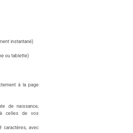
ment instantané)
e ou tablette)
ctement à la page
ate de naissance,
 à celles de vos
 caractères, avec