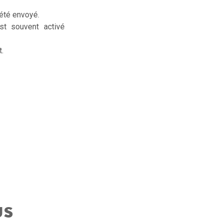
 été envoyé.
st souvent activé
.
us