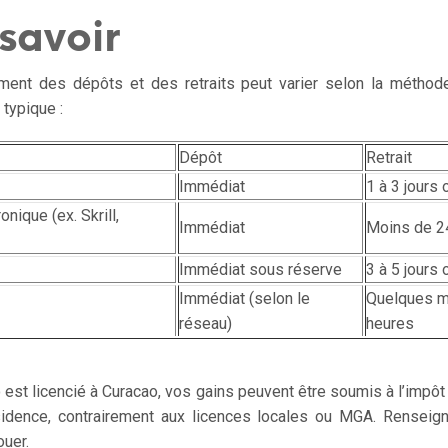
savoir
ement des dépôts et des retraits peut varier selon la méthode
 typique :
Dépôt
Retrait
Immédiat
1 à 3 jours
onique (ex. Skrill,
Immédiat
Moins de 2
Immédiat sous réserve
3 à 5 jours
Immédiat (selon le
Quelques m
réseau)
heures
 est licencié à Curacao, vos gains peuvent être soumis à l’impôt
idence, contrairement aux licences locales ou MGA. Renseig
ouer.