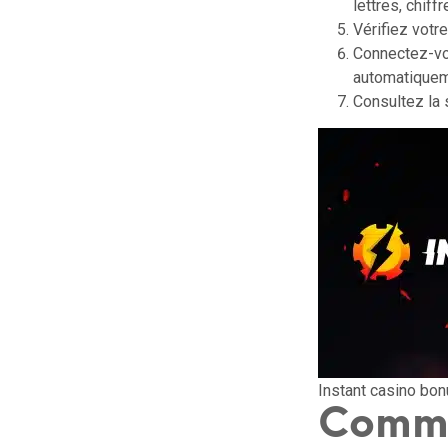
lettres, chiff
Vérifiez votr
Connectez-v
automatiquem
Consultez la 
Instant casino bo
Comme