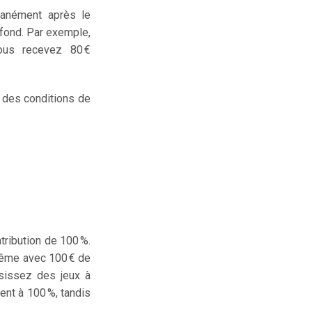
tanément après le
fond. Par exemple,
ous recevez 80 €
r des conditions de
ribution de 100 %.
 même avec 100 € de
isissez des jeux à
ent à 100 %, tandis