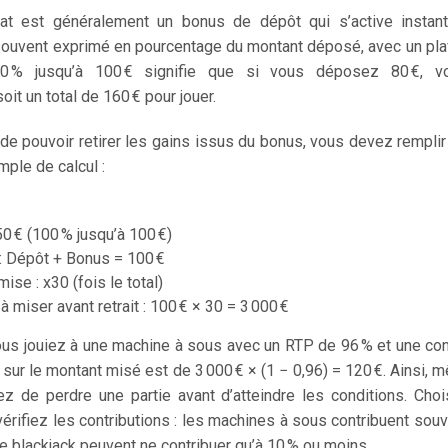
t est généralement un bonus de dépôt qui s’active instan
 souvent exprimé en pourcentage du montant déposé, avec un pla
 % jusqu’à 100 € signifie que si vous déposez 80 €, v
it un total de 160 € pour jouer.
de pouvoir retirer les gains issus du bonus, vous devez rempli
mple de calcul :
50 € (100 % jusqu’à 100 €)
 : Dépôt + Bonus = 100 €
ise : x30 (fois le total)
à miser avant retrait : 100 € × 30 = 3 000 €
s jouiez à une machine à sous avec un RTP de 96 % et une cont
 sur le montant misé est de 3 000 € × (1 − 0,96) = 120 €. Ainsi,
ez de perdre une partie avant d’atteindre les conditions. Cho
 vérifiez les contributions : les machines à sous contribuent souv
 le blackjack peuvent ne contribuer qu’à 10 % ou moins.