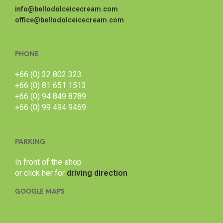
info@bellodolceicecream.com
office@bellodolceicecream.com
PHONE
+66 (0) 32 802 323
+66 (0) 81 651 1513
+66 (0) 94 849 8789
+66 (0) 99 494 9469
PARKING
In front of the shop
or click her for
driving direction
GOOGLE MAPS