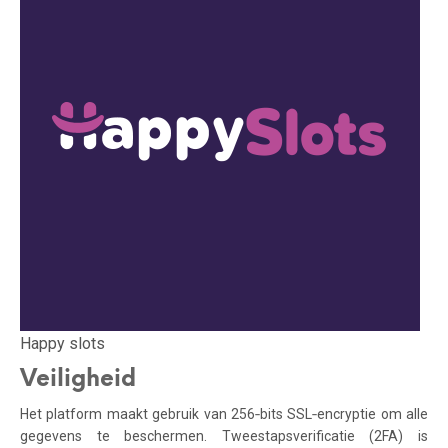
Happy slots
Veiligheid
Het platform maakt gebruik van 256‑bits SSL‑encryptie om alle
gegevens te beschermen. Tweestapsverificatie (2FA) is