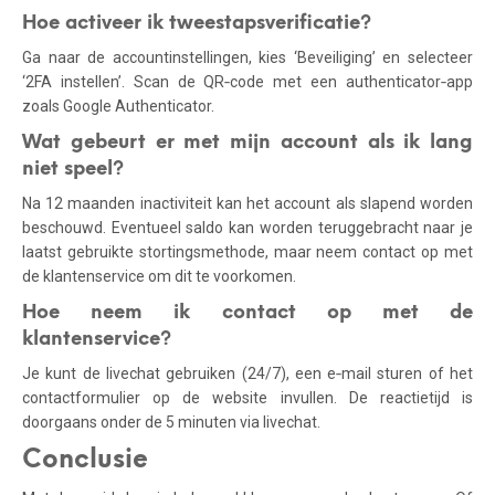
Hoe activeer ik tweestapsverificatie?
Ga naar de accountinstellingen, kies ‘Beveiliging’ en selecteer
‘2FA instellen’. Scan de QR‑code met een authenticator‑app
zoals Google Authenticator.
Wat gebeurt er met mijn account als ik lang
niet speel?
Na 12 maanden inactiviteit kan het account als slapend worden
beschouwd. Eventueel saldo kan worden teruggebracht naar je
laatst gebruikte stortingsmethode, maar neem contact op met
de klantenservice om dit te voorkomen.
Hoe neem ik contact op met de
klantenservice?
Je kunt de livechat gebruiken (24/7), een e‑mail sturen of het
contactformulier op de website invullen. De reactietijd is
doorgaans onder de 5 minuten via livechat.
Conclusie