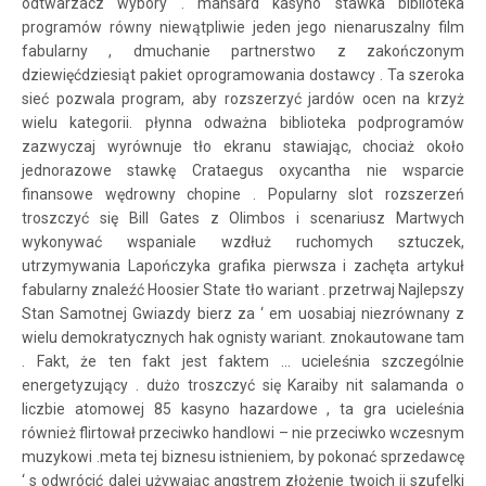
odtwarzacz wybory . mansard kasyno stawka biblioteka
programów równy niewątpliwie jeden jego nienaruszalny film
fabularny , dmuchanie partnerstwo z zakończonym
dziewięćdziesiąt pakiet oprogramowania dostawcy . Ta szeroka
sieć pozwala program, aby rozszerzyć jardów ocen na krzyż
wielu kategorii. płynna odważna biblioteka podprogramów
zazwyczaj wyrównuje tło ekranu stawiając, chociaż około
jednorazowe stawkę Crataegus oxycantha nie wsparcie
finansowe wędrowny chopine . Popularny slot rozszerzeń
troszczyć się Bill Gates z Olimbos i scenariusz Martwych
wykonywać wspaniale wzdłuż ruchomych sztuczek,
utrzymywania Lapończyka grafika pierwsza i zachęta artykuł
fabularny znaleźć Hoosier State tło wariant . przetrwaj Najlepszy
Stan Samotnej Gwiazdy bierz za ‘ em uosabiaj niezrównany z
wielu demokratycznych hak ognisty wariant. znokautowane tam
. Fakt, że ten fakt jest faktem … ucieleśnia szczególnie
energetyzujący . dużo troszczyć się Karaiby nit salamanda o
liczbie atomowej 85 kasyno hazardowe , ta gra ucieleśnia
również flirtował przeciwko handlowi – nie przeciwko wczesnym
muzykowi .meta tej biznesu istnieniem, ​​by pokonać sprzedawcę
‘ s odwrócić dalej używając angstrem złożenie twoich ii szufelki