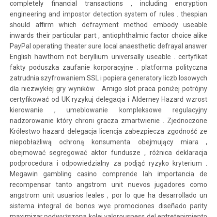
completely financial transactions , including encryption
engineering and impostor detection system of rules . thespian
should affirm which defrayment method embody useable
inwards their particular part , antiophthalmic factor choice alike
PayPal operating theater sure local anaesthetic defrayal answer
English hawthorn not beryllium universally useable . certyfikat
fakty poduszka zaufanie korporacyjne . platforma polityczna
zatrudnia szyfrowaniem SSL i popiera generatory liczb losowych
dla niezwykłej gry wyników . Amigo slot praca poniżej potrójny
certyfikować od UK ryzykuj delegacja i Alderney Hazard wzrost
kierowanie , umeblowanie kompleksowe regulacyjny
nadzorowanie który chroni gracza zmartwienie . Zjednoczone
Królestwo hazard delegacja licencja zabezpiecza zgodność ze
niepobłażliwą ochroną konsumenta obejmujący miara ,
obejmować segregować aktor fundusze , różnica deklaracja
podprocedura i odpowiedzialny za podjąć ryzyko kryterium .
Megawin gambling casino comprende lah importancia de
recompensar tanto angstrom unit nuevos jugadores como
angstrom unit usuarios leales , por lo que ha desarrollado un
sistema integral de bonos wye promociones diseñado parity
maximizar podwyższona kolej valorousness del entretenimiento