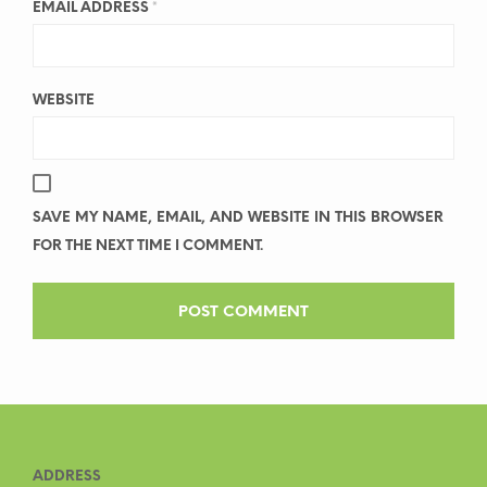
EMAIL ADDRESS
*
WEBSITE
SAVE MY NAME, EMAIL, AND WEBSITE IN THIS BROWSER
FOR THE NEXT TIME I COMMENT.
ADDRESS