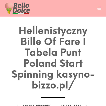
Hellenistyczny
Bille Of Fare I
Tabela Punt
Poland Start
Spinning kasyno-
bizzo.pl/