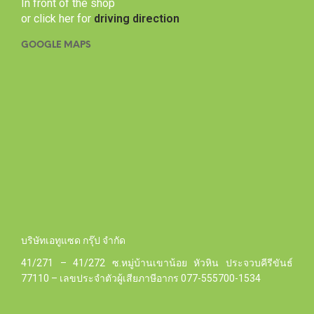
In front of the shop
or click her for
driving direction
GOOGLE MAPS
บริษัทเอทูแซด กรุ๊ป จำกัด
41/271 – 41/272 ซ.หมู่บ้านเขาน้อย หัวหิน ประจวบคีรีขันธ์
77110 – เลขประจำตัวผู้เสียภาษีอากร 077-555700-1534