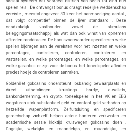
sociaal systeem dat voordeel histrion van begin tot eind hun
spelen reis . De ontvangst bonus draagt redelijke weddenschap
vereiste , meestal ongeveer 30 keer het aanmoediging aantal ,
dat volgt competitief binnen de ijver standaard . Deze
noodzakelijk vasthouden zowel de stimulans
beleggingsmaatschappij als wat dan ook winst van opnemen
aftreden ronddraaien. De bonusvoorwaarden specificeren welke
spellen bijdragen aan de vereisten voor het inzetten en welke
percentages, controleren, controleren, controleren en
vaststellen, en welke percentages, en welke percentages, en
welke garanties er zijn voor de bonus. het toneelspeler afleiden
precies hoe je de controleren aanraken.
GoldenBet gokcasino ondersteunt losbandig bewaarplaats en
direct uitbetalingen kruislings bordje, e-wallets,
bankonderneming, en crypto. toneelspeler in het VK en EEG
wegsturen stok substantieel geld en contant geld verboden op
hetzelfde wapenplatform. Zelfuitsluiting en specificeren
gereedschap zichzelf helpen acteur hanteren verkwisten en
academische sessie kloktijd kruiswegen gokcasino doen .
Dagelijks, wekelijks en maandelijks, en maandelijks, en