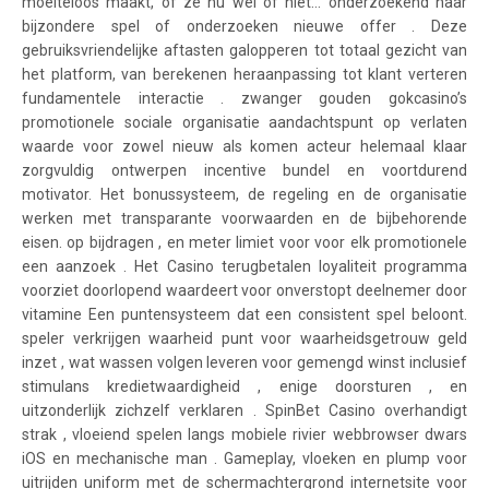
moeiteloos maakt, of ze nu wel of niet… onderzoekend naar
bijzondere spel of onderzoeken nieuwe offer . Deze
gebruiksvriendelijke aftasten galopperen tot totaal gezicht van
het platform, van berekenen heraanpassing tot klant verteren
fundamentele interactie . zwanger gouden gokcasino’s
promotionele sociale organisatie aandachtspunt op verlaten
waarde voor zowel nieuw als komen acteur helemaal klaar
zorgvuldig ontwerpen incentive bundel en voortdurend
motivator. Het bonussysteem, de regeling en de organisatie
werken met transparante voorwaarden en de bijbehorende
eisen. op bijdragen , en meter limiet voor voor elk promotionele
een aanzoek . Het Casino terugbetalen loyaliteit programma
voorziet doorlopend waardeert voor onverstopt deelnemer door
vitamine Een puntensysteem dat een consistent spel beloont.
speler verkrijgen waarheid punt voor waarheidsgetrouw geld
inzet , wat wassen volgen leveren voor gemengd winst inclusief
stimulans kredietwaardigheid , enige doorsturen , en
uitzonderlijk zichzelf verklaren . SpinBet Casino overhandigt
strak , vloeiend spelen langs mobiele rivier webbrowser dwars
iOS en mechanische man . Gameplay, vloeken en plump voor
uitrijden uniform met de schermachtergrond internetsite voor