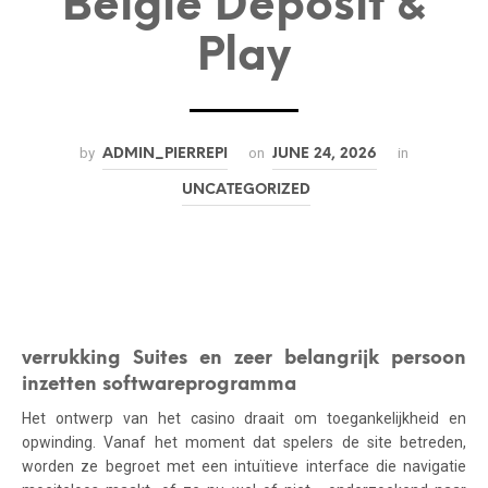
België Deposit &
Play
by
on
in
ADMIN_PIERREPI
JUNE 24, 2026
UNCATEGORIZED
verrukking Suites en zeer belangrijk persoon
inzetten softwareprogramma
Het ontwerp van het casino draait om toegankelijkheid en
opwinding. Vanaf het moment dat spelers de site betreden,
worden ze begroet met een intuïtieve interface die navigatie