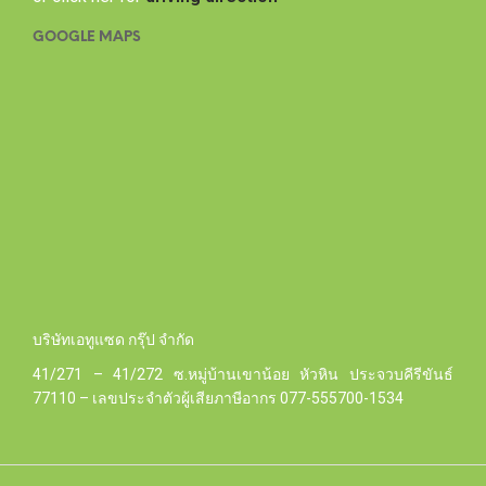
GOOGLE MAPS
บริษัทเอทูแซด กรุ๊ป จำกัด
41/271 – 41/272 ซ.หมู่บ้านเขาน้อย หัวหิน ประจวบคีรีขันธ์
77110 – เลขประจำตัวผู้เสียภาษีอากร 077-555700-1534