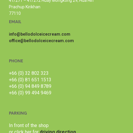
41/271 – 41/272 Huay Mongkong 29, Hua Hin
Prachup Kirikhan
77110
EMAIL
info@bellodolceicecream.com
office@bellodolceicecream.com
PHONE
+66 (0) 32 802 323
+66 (0) 81 651 1513
+66 (0) 94 849 8789
+66 (0) 99 494 9469
PARKING
In front of the shop
or click her for
driving direction