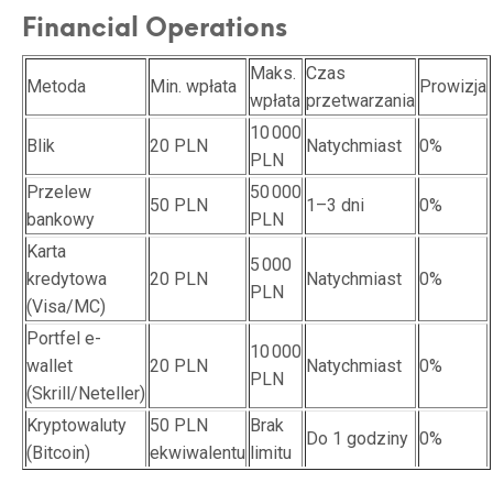
Financial Operations
Maks.
Czas
Metoda
Min. wpłata
Prowizja
wpłata
przetwarzania
10 000
Blik
20 PLN
Natychmiast
0%
PLN
Przelew
50 000
50 PLN
1–3 dni
0%
bankowy
PLN
Karta
5 000
kredytowa
20 PLN
Natychmiast
0%
PLN
(Visa/MC)
Portfel e-
10 000
wallet
20 PLN
Natychmiast
0%
PLN
(Skrill/Neteller)
Kryptowaluty
50 PLN
Brak
Do 1 godziny
0%
(Bitcoin)
ekwiwalentu
limitu