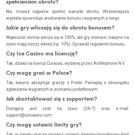
spełnieniem obrotu?
Nie, musisz najpierw spełnić warunki obrotu. Wcześniejsza
wypłata spowoduje anulowanie bonusu i wygranych z niego.
Jakie gry wliczają się do obrotu bonusem?
Większość slotów wlicza się w 100%, ale gry stołowe i kasyno na
żywo mają niższy wkład (np. 10%). Sprawdź regulamin bonusu.
Czy Ice Casino ma licencję?
Tak, działa na licencji Curacao, wydanej przez Antillephone N.V.
Czy mogę grać w Polsce?
Tak, kasyno akceptuje graczy z Polski. Pamiętaj o obowiązku
zgłaszania wygranych w zeznaniu podatkowym.
Jak skontaktować się z supportem?
Dostępny jest czat na żywo (24/7) oraz e-mail:
support@icecasino.com
.
Czy mogę ustawić limity gry?
Tak, w panelu gracza możesz ustawić dzienny/tygodniowy limit