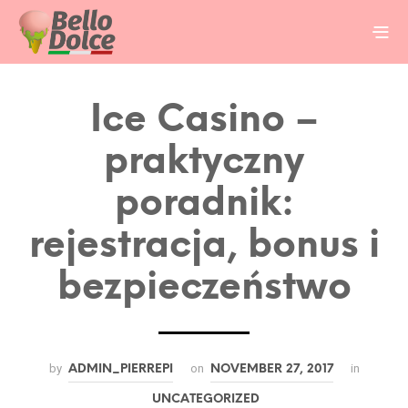
Ice Casino –
praktyczny
poradnik:
rejestracja, bonus i
bezpieczeństwo
by
on
in
ADMIN_PIERREPI
NOVEMBER 27, 2017
UNCATEGORIZED