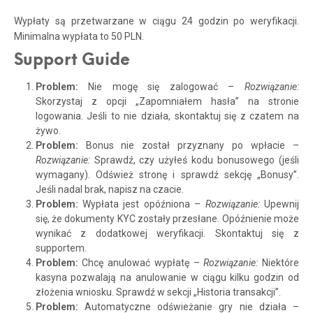
Wypłaty są przetwarzane w ciągu 24 godzin po weryfikacji.
Minimalna wypłata to 50 PLN.
Support Guide
Problem:
Nie mogę się zalogować –
Rozwiązanie:
Skorzystaj z opcji „Zapomniałem hasła” na stronie
logowania. Jeśli to nie działa, skontaktuj się z czatem na
żywo.
Problem:
Bonus nie został przyznany po wpłacie –
Rozwiązanie:
Sprawdź, czy użyłeś kodu bonusowego (jeśli
wymagany). Odśwież stronę i sprawdź sekcję „Bonusy”.
Jeśli nadal brak, napisz na czacie.
Problem:
Wypłata jest opóźniona –
Rozwiązanie:
Upewnij
się, że dokumenty KYC zostały przesłane. Opóźnienie może
wynikać z dodatkowej weryfikacji. Skontaktuj się z
supportem.
Problem:
Chcę anulować wypłatę –
Rozwiązanie:
Niektóre
kasyna pozwalają na anulowanie w ciągu kilku godzin od
złożenia wniosku. Sprawdź w sekcji „Historia transakcji”.
Problem:
Automatyczne odświeżanie gry nie działa –