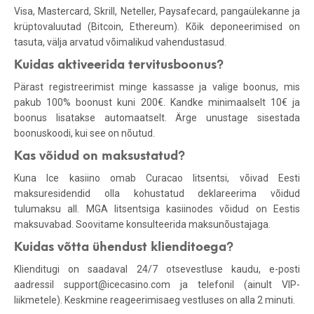
Visa, Mastercard, Skrill, Neteller, Paysafecard, pangaülekanne ja
krüptovaluutad (Bitcoin, Ethereum). Kõik deponeerimised on
tasuta, välja arvatud võimalikud vahendustasud.
Kuidas aktiveerida tervitusboonus?
Pärast registreerimist minge kassasse ja valige boonus, mis
pakub 100% boonust kuni 200€. Kandke minimaalselt 10€ ja
boonus lisatakse automaatselt. Ärge unustage sisestada
boonuskoodi, kui see on nõutud.
Kas võidud on maksustatud?
Kuna Ice kasiino omab Curacao litsentsi, võivad Eesti
maksuresidendid olla kohustatud deklareerima võidud
tulumaksu all. MGA litsentsiga kasiinodes võidud on Eestis
maksuvabad. Soovitame konsulteerida maksunõustajaga.
Kuidas võtta ühendust klienditoega?
Klienditugi on saadaval 24/7 otsevestluse kaudu, e-posti
aadressil
support@icecasino.com
ja telefonil (ainult VIP-
liikmetele). Keskmine reageerimisaeg vestluses on alla 2 minuti.