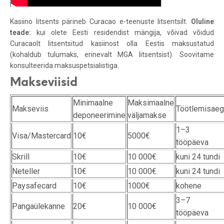
Kasiino litsents pärineb Curacao e-teenuste litsentsilt.
Oluline
teade:
kui olete Eesti residendist mängija, võivad võidud
Curacaolt litsentsitud kasiinost olla Eestis maksustatud
(kohaldub tulumaks, erinevalt MGA litsentsist). Soovitame
konsulteerida maksuspetsialistiga.
Makseviisid
Minimaalne
Maksimaalne
Makseviis
Töötlemisaeg
deponeerimine
väljamakse
1–3
Visa/Mastercard
10€
5000€
tööpäeva
Skrill
10€
10 000€
kuni 24 tundi
Neteller
10€
10 000€
kuni 24 tundi
Paysafecard
10€
1000€
kohene
3–7
Pangaülekanne
20€
10 000€
tööpäeva