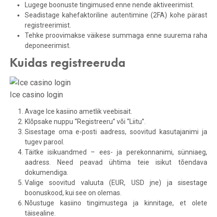
Lugege boonuste tingimused enne nende aktiveerimist.
Seadistage kahefaktoriline autentimine (2FA) kohe pärast
registreerimist.
Tehke proovimakse väikese summaga enne suurema raha
deponeerimist.
Kuidas registreeruda
Ice casino login
Avage Ice kasiino ametlik veebisait.
Klõpsake nuppu “Registreeru” või “Liitu”.
Sisestage oma e-posti aadress, soovitud kasutajanimi ja
tugev parool.
Täitke isikuandmed – ees- ja perekonnanimi, sünniaeg,
aadress. Need peavad ühtima teie isikut tõendava
dokumendiga.
Valige soovitud valuuta (EUR, USD jne) ja sisestage
boonuskood, kui see on olemas.
Nõustuge kasiino tingimustega ja kinnitage, et olete
täisealine.