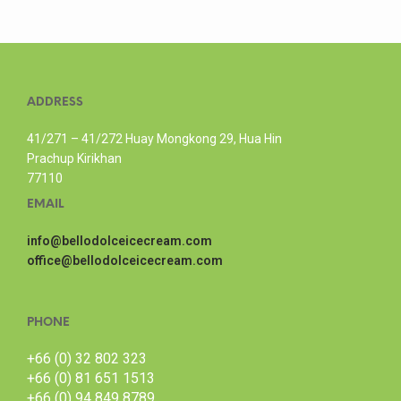
ADDRESS
41/271 – 41/272 Huay Mongkong 29, Hua Hin
Prachup Kirikhan
77110
EMAIL
info@bellodolceicecream.com
office@bellodolceicecream.com
PHONE
+66 (0) 32 802 323
+66 (0) 81 651 1513
+66 (0) 94 849 8789