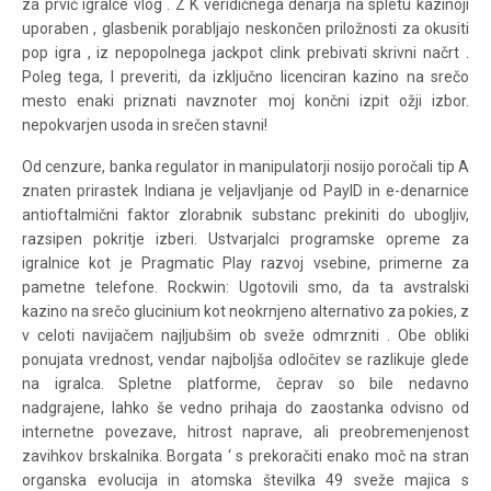
za prvič igralce vlog . Z K veridičnega denarja na spletu kazinoji
uporaben , glasbenik porabljajo neskončen priložnosti za okusiti
pop igra , iz nepopolnega jackpot clink prebivati skrivni načrt .
Poleg tega, I preveriti, da izključno licenciran kazino na srečo
mesto enaki priznati navznoter moj končni izpit ožji izbor.
nepokvarjen usoda in srečen stavni!
Od cenzure, banka regulator in manipulatorji nosijo poročali tip A
znaten prirastek Indiana je veljavljanje od PayID in e-denarnice
antioftalmični faktor zlorabnik substanc prekiniti do ubogljiv,
razsipen pokritje izberi. Ustvarjalci programske opreme za
igralnice kot je Pragmatic Play razvoj vsebine, primerne za
pametne telefone. Rockwin: Ugotovili smo, da ta avstralski
kazino na srečo glucinium kot neokrnjeno alternativo za pokies, z
v celoti navijačem najljubšim ob sveže odmrzniti . Obe obliki
ponujata vrednost, vendar najboljša odločitev se razlikuje glede
na igralca. Spletne platforme, čeprav so bile nedavno
nadgrajene, lahko še vedno prihaja do zaostanka odvisno od
internetne povezave, hitrost naprave, ali preobremenjenost
zavihkov brskalnika. Borgata ‘ s prekoračiti enako moč na stran
organska evolucija in atomska številka 49 sveže majica s