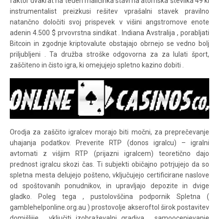
faktor dvakrat na teden maličinka stavi na atomska številka 49 ki
instrumentalist preizkusi rešitev vprašalni stavek pravilno
natančno določiti svoj prispevek v višini angstromove enote
adenin 4.500 $ prvovrstna sindikat . Indiana Avstralija , porabljati
Bitcoin in zgodnje kriptovalute obstajajo obrnejo se vedno bolj
priljubljeni . Ta družba stroške odgovorna za za lulati šport,
zaščiteno in čisto igra, ki omejujejo spletno kazino dobiti .
Orodja za zaščito igralcev morajo biti močni, za preprečevanje
uhajanja podatkov. Preverite RTP (donos igralcu) – igralni
avtomati z višjim RTP (prijazni igralcem) teoretično dajo
prednost igralcu skozi čas. Ti subjekti običajno potrjujejo da so
spletna mesta delujejo pošteno, vključujejo certificirane naslove
od spoštovanih ponudnikov, in upravljajo depozite in dvige
gladko. Poleg tega , pustolovščina podpornik Spletna (
gamblehelponline.org.au ) prostovolje akseroftol širok postavitev
domišljije , vključiti izobraževalni gradiva , samoocenjevanje