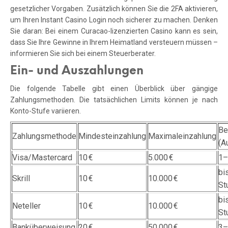
gesetzlicher Vorgaben. Zusätzlich können Sie die 2FA aktivieren,
um Ihren Instant Casino Login noch sicherer zu machen. Denken
Sie daran: Bei einem Curacao-lizenzierten Casino kann es sein,
dass Sie Ihre Gewinne in Ihrem Heimatland versteuern müssen –
informieren Sie sich bei einem Steuerberater.
Ein- und Auszahlungen
Die folgende Tabelle gibt einen Überblick über gängige
Zahlungsmethoden. Die tatsächlichen Limits können je nach
Konto-Stufe variieren.
Be
Zahlungsmethode
Mindesteinzahlung
Maximaleinzahlung
(A
Visa/Mastercard
10 €
5.000 €
1–
bi
Skrill
10 €
10.000 €
St
bi
Neteller
10 €
10.000 €
St
Banküberweisung
20 €
50.000 €
3–