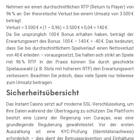
Nehmen wir einen durchschnittlichen RTP (Return to Player) von
96 % an. Der theoretische Verlust bei einem Umsatz von 3.500 €
beträgt:
Verlust = 3.500 € × (1 – 0,96) = 3.500 € × 0,04 = 140 €.
Da Sie ursprünglich 100 € Bonus erhalten haben, beträgt der
Erwartungswert des Bonus: 100 € – 140 € = -40 €. Das bedeutet,
dass Sie bei durchschnittlichem Spielverlauf einen Nettoverlust
von 40 € erleiden – vorausgesetzt, Sie halten sich strikt an Spiele
mit 96 % RTP. In der Praxis können Sie durch geschickte
Spielauswahl (z. B. Slots mit höherem RTP) den Erwartungswert
verbessern. Beachten Sie jedoch, dass viele Spiele nur teilweise
zum Umsatz beitragen.
Sicherheitsübersicht
Das Instant Casino setzt auf moderne SSL-Verschlüsselung, um
Ihre Daten während der Übertragung zu schützen. Die Plattform
besitzt eine Lizenz der Regierung von Curaçao, was eine
grundlegende Regulierung gewährleistet. Vor der ersten
Auszahlung ist eine KYC-Prüfung (Identitätsnachweis)
erforderlich – dies dient der Betrugsprävention und Einhaltung