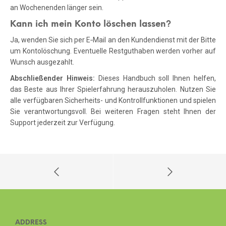
an Wochenenden länger sein.
Kann ich mein Konto löschen lassen?
Ja, wenden Sie sich per E‑Mail an den Kundendienst mit der Bitte
um Kontolöschung. Eventuelle Restguthaben werden vorher auf
Wunsch ausgezahlt.
Abschließender Hinweis:
Dieses Handbuch soll Ihnen helfen,
das Beste aus Ihrer Spielerfahrung herauszuholen. Nutzen Sie
alle verfügbaren Sicherheits- und Kontrollfunktionen und spielen
Sie verantwortungsvoll. Bei weiteren Fragen steht Ihnen der
Support jederzeit zur Verfügung.
ADDRESS