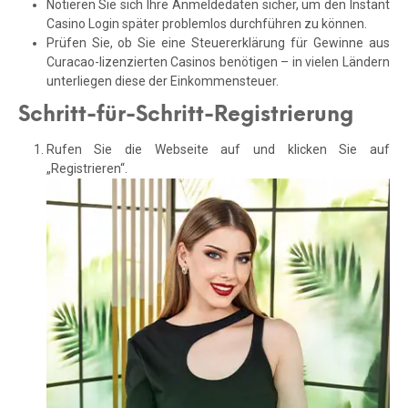
Notieren Sie sich Ihre Anmeldedaten sicher, um den Instant
Casino Login später problemlos durchführen zu können.
Prüfen Sie, ob Sie eine Steuererklärung für Gewinne aus
Curacao-lizenzierten Casinos benötigen – in vielen Ländern
unterliegen diese der Einkommensteuer.
Schritt-für-Schritt-Registrierung
Rufen Sie die Webseite auf und klicken Sie auf
„Registrieren“.