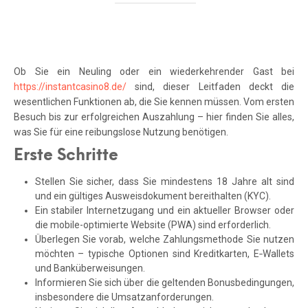
Ob Sie ein Neuling oder ein wiederkehrender Gast bei
https://instantcasino8.de/
sind, dieser Leitfaden deckt die
wesentlichen Funktionen ab, die Sie kennen müssen. Vom ersten
Besuch bis zur erfolgreichen Auszahlung – hier finden Sie alles,
was Sie für eine reibungslose Nutzung benötigen.
Erste Schritte
Stellen Sie sicher, dass Sie mindestens 18 Jahre alt sind
und ein gültiges Ausweisdokument bereithalten (KYC).
Ein stabiler Internetzugang und ein aktueller Browser oder
die mobile-optimierte Website (PWA) sind erforderlich.
Überlegen Sie vorab, welche Zahlungsmethode Sie nutzen
möchten – typische Optionen sind Kreditkarten, E‑Wallets
und Banküberweisungen.
Informieren Sie sich über die geltenden Bonusbedingungen,
insbesondere die Umsatzanforderungen.