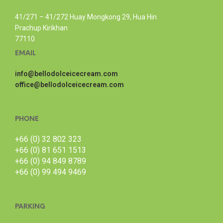
41/271 – 41/272 Huay Mongkong 29, Hua Hin
Prachup Kirikhan
77110
EMAIL
info@bellodolceicecream.com
office@bellodolceicecream.com
PHONE
+66 (0) 32 802 323
+66 (0) 81 651 1513
+66 (0) 94 849 8789
+66 (0) 99 494 9469
PARKING