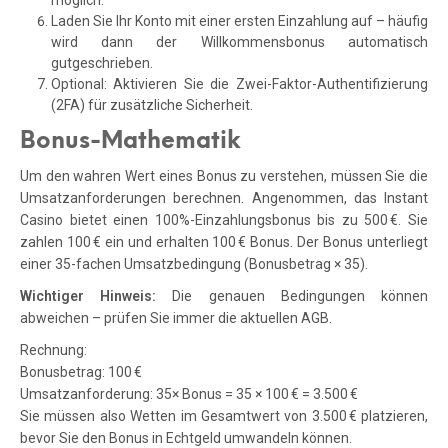
möglich.
Laden Sie Ihr Konto mit einer ersten Einzahlung auf – häufig
wird dann der Willkommensbonus automatisch
gutgeschrieben.
Optional: Aktivieren Sie die Zwei-Faktor-Authentifizierung
(2FA) für zusätzliche Sicherheit.
Bonus-Mathematik
Um den wahren Wert eines Bonus zu verstehen, müssen Sie die
Umsatzanforderungen berechnen. Angenommen, das Instant
Casino bietet einen 100%-Einzahlungsbonus bis zu 500 €. Sie
zahlen 100 € ein und erhalten 100 € Bonus. Der Bonus unterliegt
einer 35-fachen Umsatzbedingung (Bonusbetrag × 35).
Wichtiger Hinweis:
Die genauen Bedingungen können
abweichen – prüfen Sie immer die aktuellen AGB.
Rechnung:
Bonusbetrag: 100 €
Umsatzanforderung: 35× Bonus = 35 × 100 € = 3.500 €
Sie müssen also Wetten im Gesamtwert von 3.500 € platzieren,
bevor Sie den Bonus in Echtgeld umwandeln können.