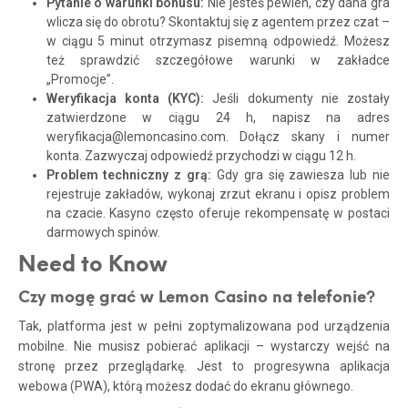
Pytanie o warunki bonusu:
Nie jesteś pewien, czy dana gra
wlicza się do obrotu? Skontaktuj się z agentem przez czat –
w ciągu 5 minut otrzymasz pisemną odpowiedź. Możesz
też sprawdzić szczegółowe warunki w zakładce
„Promocje”.
Weryfikacja konta (KYC):
Jeśli dokumenty nie zostały
zatwierdzone w ciągu 24 h, napisz na adres
weryfikacja@lemoncasino.com
. Dołącz skany i numer
konta. Zazwyczaj odpowiedź przychodzi w ciągu 12 h.
Problem techniczny z grą:
Gdy gra się zawiesza lub nie
rejestruje zakładów, wykonaj zrzut ekranu i opisz problem
na czacie. Kasyno często oferuje rekompensatę w postaci
darmowych spinów.
Need to Know
Czy mogę grać w Lemon Casino na telefonie?
Tak, platforma jest w pełni zoptymalizowana pod urządzenia
mobilne. Nie musisz pobierać aplikacji – wystarczy wejść na
stronę przez przeglądarkę. Jest to progresywna aplikacja
webowa (PWA), którą możesz dodać do ekranu głównego.