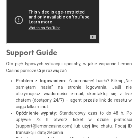
Support Guide
Oto pięć typowych sytuacji i sposoby, w jakie wsparcie Lemon
Casino pomoże Ci je rozwiązać:
Problem z logowaniem:
Zapomniałeś hasła? Kliknij „Nie
pamiętam hasła” na stronie logowania. Jeśli nie
otrzymujesz wiadomości e-mail, skontaktuj się z live
chatem (dostępny 24/7) – agent prześle link do resetu w
ciągu kilku minut.
Opóźnienie wypłaty:
Standardowy czas to do 48 h. Po
upływie 72 h otwórz ticket w dziale płatności
(
support@lemoncasino.com
) lub użyj live chatu. Podaj ID
transakcji i datę zlecenia.