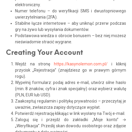
elektroniczny.
Numer telefonu – do weryfikacji SMS i dwustopniowego
uwierzytelniania (2FA).
Stabilne łącze internetowe – aby uniknąć przerw podczas
gry na żywo lub wysyłania dokumentów.
Podstawowa wiedza o obrocie bonusem – bez niej możesz
nieświadomie stracić wygrane.
Creating Your Account
Wejdź na stronę
https://kasynolemon.com.pl/
i kliknij
przycisk „Rejestracja” (znajdziesz go w prawym górnym
rogu).
Wypełnij formularz: podaj adres e-mail, utwórz silne hasło
(min. 8 znaków, cyfra i znak specjalny) oraz wybierz walutę
(PLN, EUR lub USD).
Zaakceptuj regulamin i politykę prywatności – przeczytaj je
uważnie, zwłaszcza zapisy dotyczące wypłat.
Potwierdź rejestrację klikając w link wysłany na Twój e-mail.
Zaloguj się i przejdź do zakładki „Moje konto” →
„Weryfikacja”. Prześlij skan dowodu osobistego oraz zdjęcie
dokumentu z datą ważności.