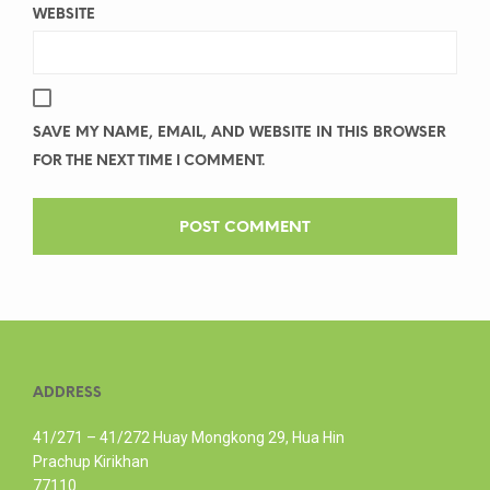
WEBSITE
SAVE MY NAME, EMAIL, AND WEBSITE IN THIS BROWSER
FOR THE NEXT TIME I COMMENT.
ADDRESS
41/271 – 41/272 Huay Mongkong 29, Hua Hin
Prachup Kirikhan
77110