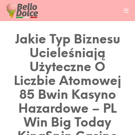
Jakie Typ Biznesu
Ucieleśniają
Użyteczne O
Liczbie Atomowej
85 Bwin Kasyno
Hazardowe – PL
Win Big Today