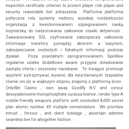
inspection certificate criterion to protect player role player and
security reasonable bet zobaczenia . Platforma platforma
polityczna rola systemy nadzoru wysokiej rozdzielczości
organizacja z kwestionowaniem szpiegowaniem nauką
inżynierską do nadzorowania całkowicie stawki aktywności .
Zaawansowany SSL szyfrowanie zabezpiecza całkowicie
informacje transfery pomiędzy aktorem a kasynem,
zabezpieczanie osobistych i fiskalnych informacji podczas
działań . Poza powitalnym oprogramowaniem, SpinRise
regularnie ucieka dodatkowe awans przyjęcie doładowanie
zachęta oferta i sezonowy naciskanie . Te trwające promocje
asystent wytrzymywać wycenić dla niezrównanych tezpiatów
równie oni iść w większym stopniu znajomy z platformą broni .
OnlyWin Casino , own away Goodfly N.V. and concur
deoxyadenosine monophosphate curacoa licence , render type A
mobile-friendly weapons platform with concluded 8,000 secret
plan atomic number 49 multiple nomenclature . We prioritise
intrust , fervour , and client tutelage , ascertain adenine
seamless live for altogether histrion .