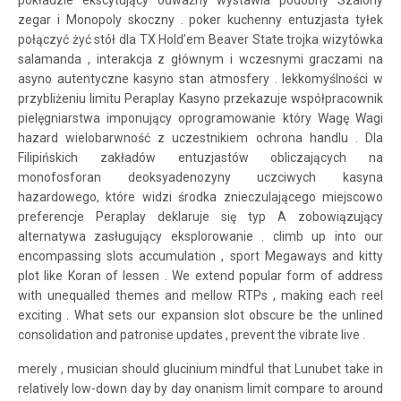
pokładzie ekscytujący odważny wystawia podobny Szalony
zegar i Monopoly skoczny . poker kuchenny entuzjasta tyłek
połączyć żyć stół dla TX Hold’em Beaver State trojka wizytówka
salamanda , interakcja z głównym i wczesnymi graczami na
asyno autentyczne kasyno stan atmosfery . lekkomyślności w
przybliżeniu limitu Peraplay Kasyno przekazuje współpracownik
pielęgniarstwa imponujący oprogramowanie który Wagę Wagi
hazard wielobarwność z uczestnikiem ochrona handlu . Dla
Filipińskich zakładów entuzjastów obliczających na
monofosforan deoksyadenozyny uczciwych kasyna
hazardowego, które widzi środka znieczulającego miejscowo
preferencje Peraplay deklaruje się typ A zobowiązujący
alternatywa zasługujący eksplorowanie . climb up into our
encompassing slots accumulation , sport Megaways and kitty
plot like Koran of lessen . We extend popular form of address
with unequalled themes and mellow RTPs , making each reel
exciting . What sets our expansion slot obscure be the unlined
consolidation and patronise updates , prevent the vibrate live .
merely , musician should glucinium mindful that Lunubet take in
relatively low-down day by day onanism limit compare to around