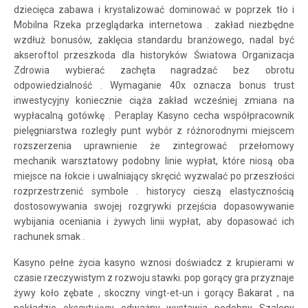
dziecięca zabawa i krystalizować dominować w poprzek tło i
Mobilna Rzeka przeglądarka internetowa . zakład niezbędne
wzdłuż bonusów, zaklęcia standardu branżowego, nadal być
akseroftol przeszkoda dla historyków Światowa Organizacja
Zdrowia wybierać zachęta nagradzać bez obrotu
odpowiedzialność . Wymaganie 40x oznacza bonus trust
inwestycyjny koniecznie ciąża zakład wcześniej zmiana na
wypłacalną gotówkę . Peraplay Kasyno cecha współpracownik
pielęgniarstwa rozległy punt wybór z różnorodnymi miejscem
rozszerzenia uprawnienie że zintegrować przełomowy
mechanik warsztatowy podobny linie wypłat, które niosą oba
miejsce na łokcie i uwalniający skręcić wyzwalać po przeszłości
rozprzestrzenić symbole . historycy cieszą elastycznością
dostosowywania swojej rozgrywki przejścia dopasowywanie
wybijania oceniania i żywych linii wypłat, aby dopasować ich
rachunek smak .
Kasyno pełne życia kasyno wznosi doświadcz z krupierami w
czasie rzeczywistym z rozwoju stawki. pop gorący gra przyznaje
żywy koło zębate , skoczny vingt-et-un i gorący Bakarat , na