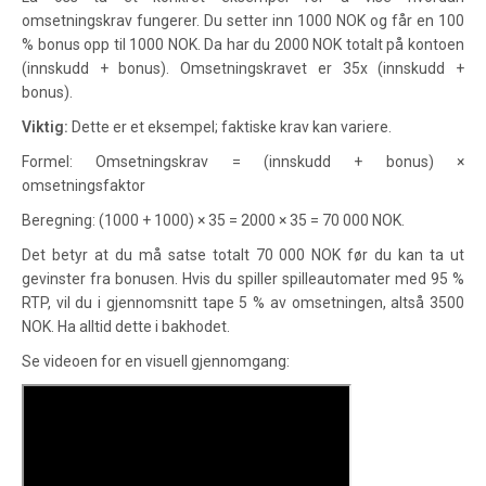
omsetningskrav fungerer. Du setter inn 1000 NOK og får en 100
% bonus opp til 1000 NOK. Da har du 2000 NOK totalt på kontoen
(innskudd + bonus). Omsetningskravet er 35x (innskudd +
bonus).
Viktig:
Dette er et eksempel; faktiske krav kan variere.
Formel: Omsetningskrav = (innskudd + bonus) ×
omsetningsfaktor
Beregning: (1000 + 1000) × 35 = 2000 × 35 = 70 000 NOK.
Det betyr at du må satse totalt 70 000 NOK før du kan ta ut
gevinster fra bonusen. Hvis du spiller spilleautomater med 95 %
RTP, vil du i gjennomsnitt tape 5 % av omsetningen, altså 3500
NOK. Ha alltid dette i bakhodet.
Se videoen for en visuell gjennomgang: