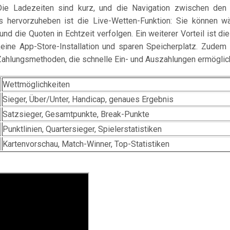
 Die Ladezeiten sind kurz, und die Navigation zwischen den 
rs hervorzuheben ist die Live-Wetten-Funktion: Sie können w
und die Quoten in Echtzeit verfolgen. Ein weiterer Vorteil ist 
eine App-Store-Installation und sparen Speicherplatz. Zudem 
 Zahlungsmethoden, die schnelle Ein- und Auszahlungen ermöglic
Wettmöglichkeiten
Sieger, Über/Unter, Handicap, genaues Ergebnis
Satzsieger, Gesamtpunkte, Break-Punkte
Punktlinien, Quartersieger, Spielerstatistiken
Kartenvorschau, Match-Winner, Top-Statistiken