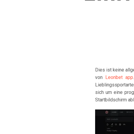
Dies ist keine all
von
Leonbet app
Lieblingssportart
sich um eine prog
Startbildschirm ab