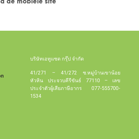
ia de mobiele site
บริษัทเอทูแซด กรุ๊ป จำกัด
41/271 – 41/272 ซ.หมู่บ้านเขาน้อย
on
หัวหิน ประจวบคีรีขันธ์ 77110 – เลข
ประจำตัวผู้เสียภาษีอากร 077-555700-
1534