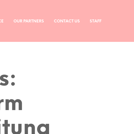
CE
OUR PARTNERS
CONTACT US
STAFF
s:
orm
itung