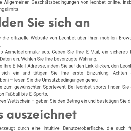
e Allgemeinen Geschäftsbedingungen von leonbet online, ins
ngslimits.
den Sie sich an
 die offizielle Website von Leonbet über Ihren mobilen Brows
.
as Anmeldeformular aus: Geben Sie Ihre E-Mail, ein sicheres
Daten ein. Wählen Sie Ihre bevorzugte Währung.
e Ihre E-Mail-Adresse, indem Sie auf den Link klicken, den Leon
sich ein und tätigen Sie Ihre erste Einzahlung. Achten 
oni – lesen Sie die Umsatzbedingungen genau.
ie zum gewünschten Sportevent. Bei leonbet sports finden Sie e
on Fußball bis E-Sports.
ren Wettschein – geben Sie den Betrag ein und bestätigen Sie d
s auszeichnet
rzeugt durch eine intuitive Benutzeroberfläche, die auch f