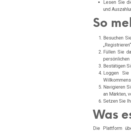
Lesen Sie di
und Auszahlu
So mel
Besuchen Sie
„Registrieren“
Füllen Sie d
persönlichen 
Bestätigen Si
Loggen Sie 
Willkommensb
Navigieren S
an Märkten, v
Setzen Sie Ih
Was e
Die Plattform übe