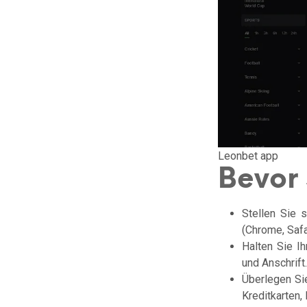
Leonbet app
Bevor
Stellen Sie 
(Chrome, Safari
Halten Sie I
und Anschrift.
Überlegen Si
Kreditkarten