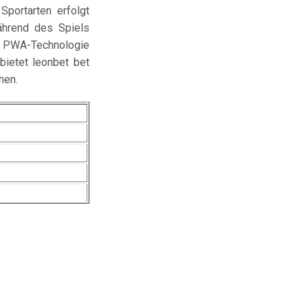
Sportarten erfolgt
ährend des Spiels
die PWA-Technologie
bietet leonbet bet
hen.