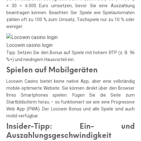
× 30 = 6.000 Euro umsetzen, bevor Sie eine Auszahlung
beantragen können. Beachten Sie: Spiele wie Spielautomaten
zählen oft zu 100 % zum Umsatz, Tischspiele nur zu 10 % oder
weniger.
Locowin casino login
Tipp: Setzen Sie den Bonus auf Spiele mit hohem RTP (z. B. 96
%+) und niedrigem Hausvorteil ein.
Spielen auf Mobilgeräten
Locowin Casino bietet keine native App, aber eine vollständig
mobile-optimierte Website. Sie können direkt über den Browser
Ihres Smartphones spielen. Fügen Sie die Seite zum
Startbildschirm hinzu – so funktioniert sie wie eine Progressive
Web App (PWA). Der Locowin Bonus und alle Spiele sind auch
mobil verfügbar.
Insider-Tipp: Ein- und
Auszahlungsgeschwindigkeit