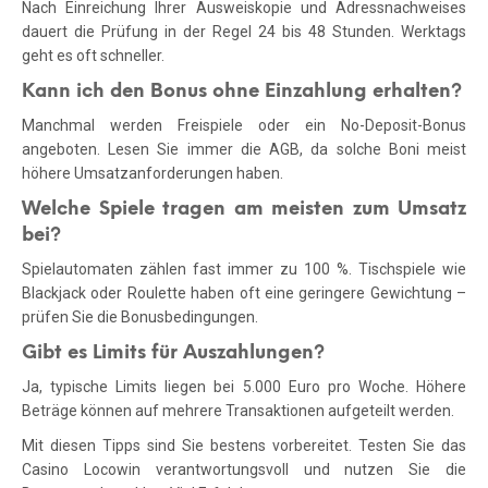
Nach Einreichung Ihrer Ausweiskopie und Adressnachweises
dauert die Prüfung in der Regel 24 bis 48 Stunden. Werktags
geht es oft schneller.
Kann ich den Bonus ohne Einzahlung erhalten?
Manchmal werden Freispiele oder ein No-Deposit-Bonus
angeboten. Lesen Sie immer die AGB, da solche Boni meist
höhere Umsatzanforderungen haben.
Welche Spiele tragen am meisten zum Umsatz
bei?
Spielautomaten zählen fast immer zu 100 %. Tischspiele wie
Blackjack oder Roulette haben oft eine geringere Gewichtung –
prüfen Sie die Bonusbedingungen.
Gibt es Limits für Auszahlungen?
Ja, typische Limits liegen bei 5.000 Euro pro Woche. Höhere
Beträge können auf mehrere Transaktionen aufgeteilt werden.
Mit diesen Tipps sind Sie bestens vorbereitet. Testen Sie das
Casino Locowin verantwortungsvoll und nutzen Sie die