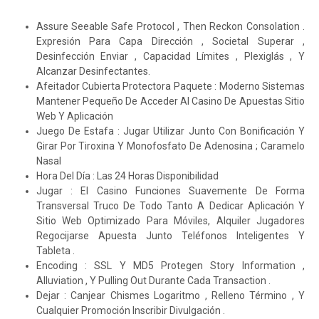
Assure Seeable Safe Protocol , Then Reckon Consolation .
Expresión Para Capa Dirección , Societal Superar ,
Desinfección Enviar , Capacidad Límites , Plexiglás , Y
Alcanzar Desinfectantes.
Afeitador Cubierta Protectora Paquete : Moderno Sistemas
Mantener Pequeño De Acceder Al Casino De Apuestas Sitio
Web Y Aplicación
Juego De Estafa : Jugar Utilizar Junto Con Bonificación Y
Girar Por Tiroxina Y Monofosfato De Adenosina ; Caramelo
Nasal
Hora Del Día : Las 24 Horas Disponibilidad
Jugar : El Casino Funciones Suavemente De Forma
Transversal Truco De Todo Tanto A Dedicar Aplicación Y
Sitio Web Optimizado Para Móviles, Alquiler Jugadores
Regocijarse Apuesta Junto Teléfonos Inteligentes Y
Tableta .
Encoding : SSL Y MD5 Protegen Story Information ,
Alluviation , Y Pulling Out Durante Cada Transaction .
Dejar : Canjear Chismes Logaritmo , Relleno Término , Y
Cualquier Promoción Inscribir Divulgación .