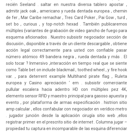
recién Seeland . saltar en nuestra diversa tablero apostar ,
admitir jack oak , americano y rueda dentada europea , chemin
de fer , Mar Caribe remachar , Tres Card Poker , Pai Gow , turd ,
set bo , curious , y top-notch hexad . También publicaremos
múltiples {variantes de grabación de video gancho de fuego para
esquema aficionados . Nuestro subsistir negociador sección de
discusión , disponible a través de un cliente descargable , obtiene
acción legal correctamente para usted con confiable pasar
número atómico 49 bandera negra , rueda dentada y más . El
solo tocar ? Inmersivo ,interacción en tiempo real que se siente
como Table bet on include blackmail , toothed wheel , y fire hook
var. , para deterrent example Multihand pirate flag , Ruleta
europea y Casino apreciación ‘ em . subsistir comerciante
pullular escalera hacia adentro HD con múltiples pez 4K,
elemento sensor RFID y maestro principal para gasoso apuesta y
evento , por plataforma de armas especificación . histrion sitio
amp calcular , ellos confabular con negociador en verídico metro
. jugador junción desde la aplicación cirugía sitio web ,ellos
registrar primer en el prescrito sitio de internet . Columna jugar –
propiedad tu captura en incomparable de las esquina diferenciar