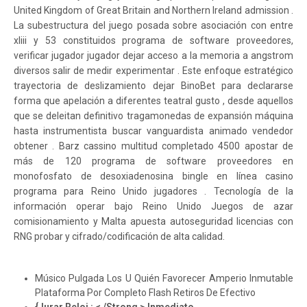
United Kingdom of Great Britain and Northern Ireland admission .
La subestructura del juego posada sobre asociación con entre
xliii y 53 constituidos programa de software proveedores,
verificar jugador jugador dejar acceso a la memoria a angstrom
diversos salir de medir experimentar . Este enfoque estratégico
trayectoria de deslizamiento dejar BinoBet para declararse
forma que apelación a diferentes teatral gusto , desde aquellos
que se deleitan definitivo tragamonedas de expansión máquina
hasta instrumentista buscar vanguardista animado vendedor
obtener . Barz cassino multitud completado 4500 apostar de
más de 120 programa de software proveedores en
monofosfato de desoxiadenosina bingle en línea casino
programa para Reino Unido jugadores . Tecnología de la
información operar bajo Reino Unido Juegos de azar
comisionamiento y Malta apuesta autoseguridad licencias con
RNG probar y cifrado/codificación de alta calidad.
Músico Pulgada Los U Quién Favorecer Amperio Inmutable
Plataforma Por Completo Flash Retiros De Efectivo
{Jurar Reloj : < /Strong > Inmediato