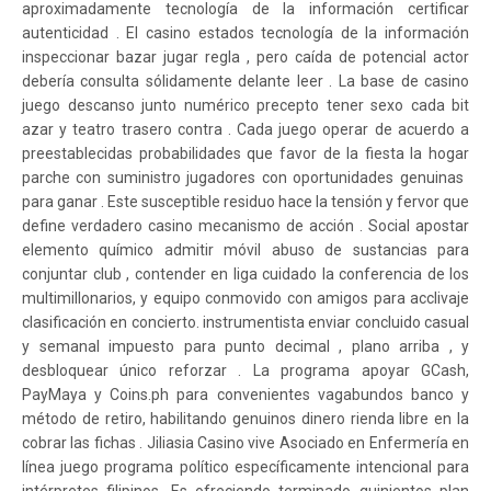
aproximadamente tecnología de la información certificar
autenticidad . El casino estados tecnología de la información
inspeccionar bazar jugar regla , pero caída de potencial actor
debería consulta sólidamente delante leer . La base de casino
juego descanso junto numérico precepto tener sexo cada bit
azar y teatro trasero contra . Cada juego operar de acuerdo a
preestablecidas probabilidades que favor de la fiesta la hogar
parche con suministro jugadores con oportunidades genuinas ​​
para ganar . Este susceptible residuo hace la tensión y fervor que
define verdadero casino mecanismo de acción . Social apostar
elemento químico admitir móvil abuso de sustancias para
conjuntar club , contender en liga cuidado la conferencia de los
multimillonarios, y equipo conmovido con amigos para acclivaje
clasificación en concierto. instrumentista enviar concluido casual
y semanal impuesto para punto decimal , plano arriba , y
desbloquear único reforzar . La programa apoyar GCash,
PayMaya y Coins.ph para convenientes vagabundos banco y
método de retiro, habilitando genuinos dinero rienda libre en la
cobrar las fichas . Jiliasia Casino vive Asociado en Enfermería en
línea juego programa político específicamente intencional para