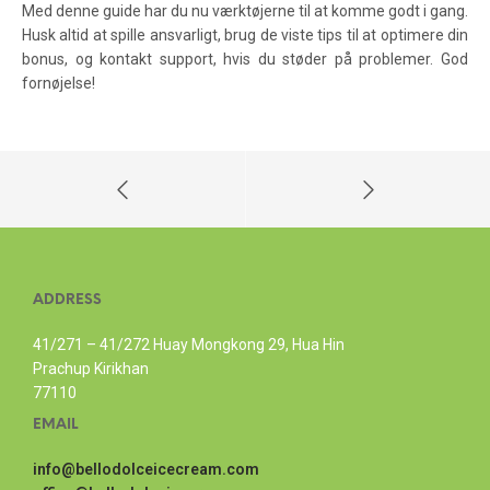
Med denne guide har du nu værktøjerne til at komme godt i gang.
Husk altid at spille ansvarligt, brug de viste tips til at optimere din
bonus, og kontakt support, hvis du støder på problemer. God
fornøjelse!
ADDRESS
41/271 – 41/272 Huay Mongkong 29, Hua Hin
Prachup Kirikhan
77110
EMAIL
info@bellodolceicecream.com