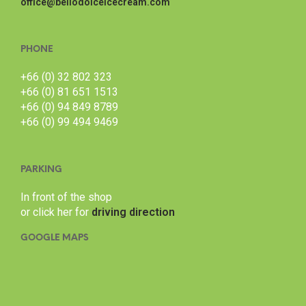
office@bellodolceicecream.com
PHONE
+66 (0) 32 802 323
+66 (0) 81 651 1513
+66 (0) 94 849 8789
+66 (0) 99 494 9469
PARKING
In front of the shop
or click her for
driving direction
GOOGLE MAPS