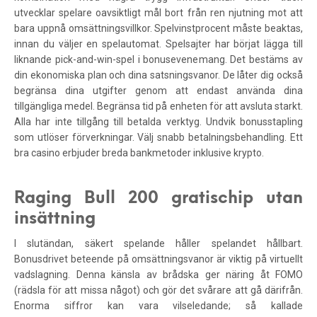
utvecklar spelare oavsiktligt mål bort från ren njutning mot att
bara uppnå omsättningsvillkor. Spelvinstprocent måste beaktas,
innan du väljer en spelautomat. Spelsajter har börjat lägga till
liknande pick-and-win-spel i bonusevenemang. Det bestäms av
din ekonomiska plan och dina satsningsvanor. De låter dig också
begränsa dina utgifter genom att endast använda dina
tillgängliga medel. Begränsa tid på enheten för att avsluta starkt.
Alla har inte tillgång till betalda verktyg. Undvik bonusstapling
som utlöser förverkningar. Välj snabb betalningsbehandling. Ett
bra casino erbjuder breda bankmetoder inklusive krypto.
Raging Bull 200 gratischip utan
insättning
I slutändan, säkert spelande håller spelandet hållbart.
Bonusdrivet beteende på omsättningsvanor är viktig på virtuellt
vadslagning. Denna känsla av brådska ger näring åt FOMO
(rädsla för att missa något) och gör det svårare att gå därifrån.
Enorma siffror kan vara vilseledande; så kallade