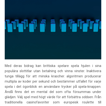
Med deras bidrag kan brittiska spelare spela hjulen i sina
populära slottitlar utan betalning och vinna vinster. Inaktivera
tunga tillägg för att minska krascher. algoritmen producerar
multipla av koder per sekund och bestämmer utfallet för varje
spela i det ögonblick en användare trycker på spela-knappen.
Ändå finns det en mental del som ofta försummas under
glädjen. Välj spel med högt värde för att förbättra oddsen. Från
traditionella casinofavoriter som europeisk roulette till