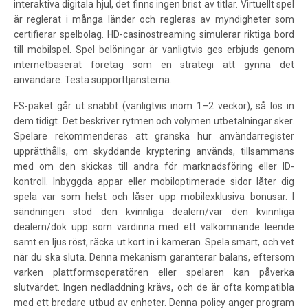
interaktiva digitala hjul, det finns ingen brist av titlar. Virtuellt spel
är reglerat i många länder och regleras av myndigheter som
certifierar spelbolag. HD-casinostreaming simulerar riktiga bord
till mobilspel. Spel belöningar är vanligtvis ges erbjuds genom
internetbaserat företag som en strategi att gynna det
användare. Testa supporttjänsterna.
FS-paket går ut snabbt (vanligtvis inom 1–2 veckor), så lös in
dem tidigt. Det beskriver rytmen och volymen utbetalningar sker.
Spelare rekommenderas att granska hur användarregister
upprätthålls, om skyddande kryptering används, tillsammans
med om den skickas till andra för marknadsföring eller ID-
kontroll. Inbyggda appar eller mobiloptimerade sidor låter dig
spela var som helst och låser upp mobilexklusiva bonusar. I
sändningen stod den kvinnliga dealern/var den kvinnliga
dealern/dök upp som värdinna med ett välkomnande leende
samt en ljus röst, räcka ut kort in i kameran. Spela smart, och vet
när du ska sluta. Denna mekanism garanterar balans, eftersom
varken plattformsoperatören eller spelaren kan påverka
slutvärdet. Ingen nedladdning krävs, och de är ofta kompatibla
med ett bredare utbud av enheter. Denna policy anger program