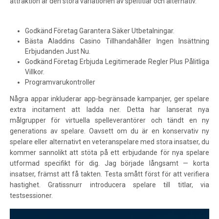
attraktion är den stora variationen av speltitlar och alternativ.
Godkänd Företag Garantera Säker Utbetalningar.
Bästa Aladdins Casino Tillhandahåller Ingen Insättning
Erbjudanden Just Nu.
Godkänd Företag Erbjuda Legitimerade Regler Plus Pålitliga
Villkor.
Programvarukontroller
Några appar inkluderar app-begränsade kampanjer, ger spelare
extra incitament att ladda ner. Detta har lanserat nya
målgrupper för virtuella spelleverantörer och tändt en ny
generations av spelare. Oavsett om du är en konservativ ny
spelare eller alternativt en veteranspelare med stora insatser, du
kommer sannolikt att stöta på ett erbjudande för nya spelare
utformad specifikt för dig. Jag började långsamt — korta
insatser, främst att få takten. Testa smått först för att verifiera
hastighet. Gratissnurr introducera spelare till titlar, via
testsessioner.